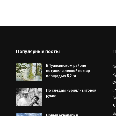
Популярные посты
П
В Туапсинском районе
О
потушили лесной пожар
К
площадью 5,2 га
О
С
По следам «Бриллиантовой
руки»
В
В
В
Новый аквапарк в