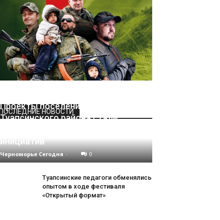
Проекты поселений
ПОСЛЕДНИЕ НОВОСТИ
Туапсинского района стали
победителями конкурса местных
инициатив
Черноморье Сегодня
-
0
Туапсинские педагоги обменялись
опытом в ходе фестиваля
«Открытый формат»