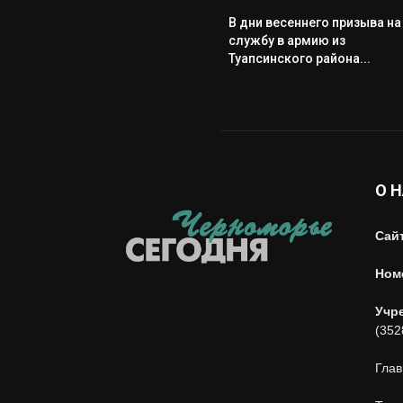
В дни весеннего призыва на
службу в армию из
Туапсинского района...
О 
Сай
Ном
Учр
(352
Глав