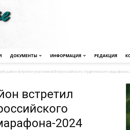
И
ДОКУМЕНТЫ
ИНФОРМАЦИЯ
РЕДАКЦИЯ
К
Черноморье
ий район встретил участников Всероссийского студенческого марафона-
йон встретил
российского
сегодня
марафона-2024