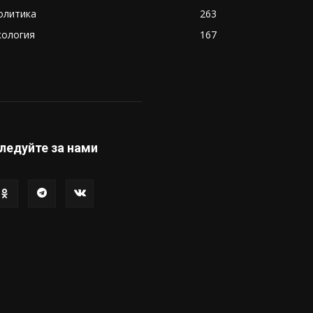
олитика
263
кология
167
ледуйте за нами