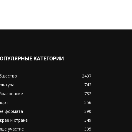
ОПУЛЯРНЫЕ КАТЕГОРИИ
бщество
2437
ультура
742
бразование
732
порт
556
не формата
390
 крае и стране
349
аше участие
335