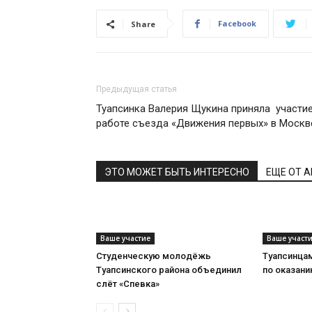
Facebook
Share
Предыдущая статья
Туапсинка Валерия Щукина приняла участие
работе съезда «Движения первых» в Москв
ЭТО МОЖЕТ БЫТЬ ИНТЕРЕСНО
ЕЩЕ ОТ 
Ваше участие
Ваше участ
Студенческую молодёжь
Туапсинца
Туапсинского района объединил
по оказан
слёт «Спевка»