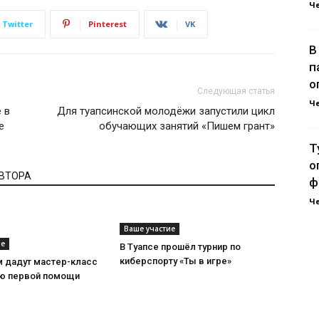
Ч
Twitter
Pinterest
VK
В
п
о
Следующая статья
Ч
 в
Для туапсинской молодёжи запустили цикл
е
обучающих занятий «Пишем грант»
Т
о
АВТОРА
ф
Ч
Ваше участие
ие
В Туапсе прошёл турнир по
киберспорту «Ты в игре»
м дадут мастер-класс
ию первой помощи