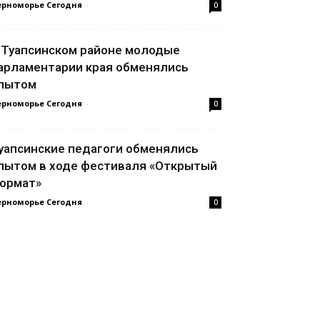
ерноморье Сегодня
-
0
 Туапсинском районе молодые
арламентарии края обменялись
пытом
ерноморье Сегодня
-
0
уапсинские педагоги обменялись
пытом в ходе фестиваля «Открытый
ормат»
ерноморье Сегодня
-
0