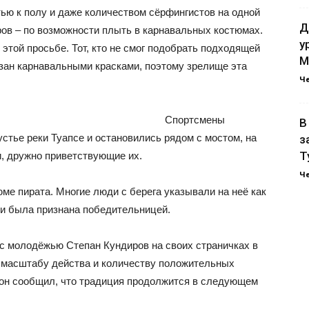
ью к полу и даже количеством сёрфингистов на одной
Д
ров – по возможности плыть в карнавальных костюмах.
у
этой просьбе. Тот, кто не смог подобрать подходящей
М
зан карнавальными красками, поэтому зрелище эта
Ч
Спортсмены
В
устье реки Туапсе и остановились рядом с мостом, на
з
Т
, дружно приветствующие их.
Ч
ме пирата. Многие люди с берега указывали на неё как
 и была признана победительницей.
 с молодёжью Степан Кундиров на своих страничках в
 масштабу действа и количеству положительных
 он сообщил, что традиция продолжится в следующем