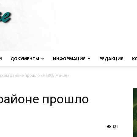
И
ДОКУМЕНТЫ
ИНФОРМАЦИЯ
РЕДАКЦИЯ
К
Черноморье
нском районе прошло «НаВОЛНЕние»
 районе прошло
сегодня
121