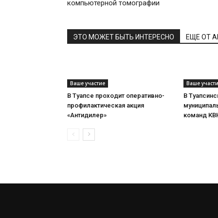
компьютерной томографии
ЭТО МОЖЕТ БЫТЬ ИНТЕРЕСНО
ЕЩЕ ОТ 
Ваше участие
Ваше участ
В Туапсе проходит оперативно-
В Туапсин
профилактическая акция
муниципал
«Антидилер»
команд КВ