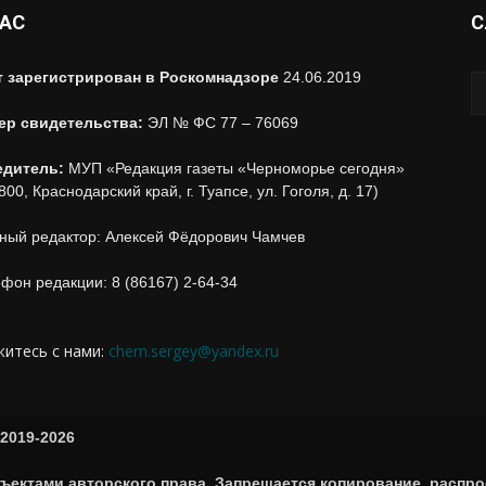
НАС
С
т зарегистрирован в Роскомнадзоре
24.06.2019
ер свидетельства:
ЭЛ № ФС 77 – 76069
едитель:
МУП «Редакция газеты «Черноморье сегодня»
800, Краснодарский край, г. Туапсе, ул. Гоголя, д. 17)
ный редактор: Алексей Фёдорович Чамчев
фон редакции: 8 (86167) 2-64-34
итесь с нами:
chern.sergey@yandex.ru
2019-2026
ъектами авторского права. Запрещается копирование, распро