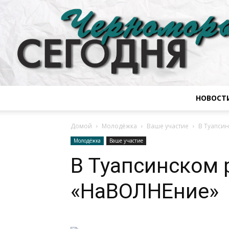
НОВОСТ
Домой
Молодёжка
Ваше участие
В Туапси
Молодёжка
Ваше участие
В Туапсинском
«НаВОЛНЕние»