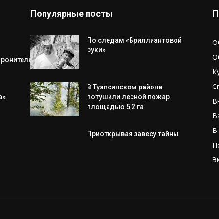
Популярные посты
П
По следам «Бриллиантовой
О
руки»
О
оронительной операции
К
С
В Туапсинском районе
а»
потушили лесной пожар
В
площадью 5,2 га
В
В
Приоткрывая завесу тайны
П
Э