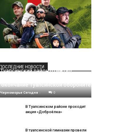
ПОСЛЕДНИЕ НОВОСТИ
Туапсинский район отметил
сегодня памятную дату –
окончание Туапсинской оборонительной операции
Черноморье Сегодня
-
0
В Туапсинском районе проходит
акция «Доброёлка»
В туапсинской гимназии провели