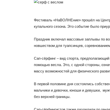
Фестиваль «НаВОЛНЕние» прошёл на Центр
купального сезона. Это событие было приур
Праздник включал массовые заплывы по воз
новшеством для туапсинцев, соревнованием
Сап-сёрфинг – вид спорта, предполагающий
помощью весла. Это, с одной стороны, озна
массу возможностей для физического развит
В первой половине дня состоялись собстве
мальчики и девочки, юноши и девушки, мужч
без верхней границы.
Сап-сёрфингистов также разделили по гендер