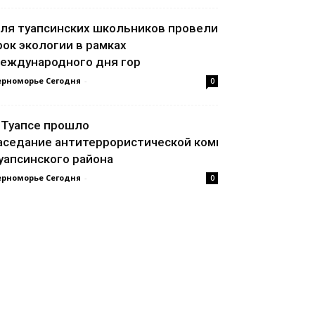
ля туапсинских школьников провели
рок экологии в рамках
еждународного дня гор
ерноморье Сегодня
-
0
 Туапсе прошло
аседание антитеррористической комиссии
уапсинского района
ерноморье Сегодня
-
0