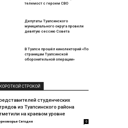
телемост с героем СВО
Депутаты Туапсинского
муниципального округа провели
девятую сессию Совета
В Туапсе прошёл кинолекторий «По
страницам Туапсинской
оборонительной операции»
КОРОТКОЙ СТРОКОЙ
редставителей студенческих
трядов из Туапсинского района
тметили на краевом уровне
ерноморье Сегодня
-
0