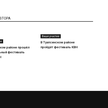
АВТОРА
Ваше участие
ие
В Туапсинском районе
пройдёт фестиваль КВН
ском районе прошёл
ьный фестиваль
Н