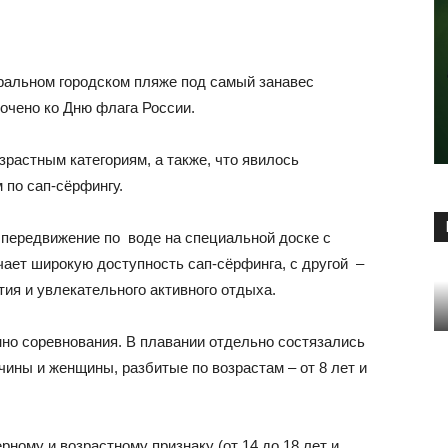
альном городском пляже под самый занавес
очено ко Дню флага России.
растным категориям, а также, что явилось
 по сап-сёрфингу.
 передвижение по воде на специальной доске с
чает широкую доступность сап-сёрфинга, с другой –
ия и увлекательного активного отдыха.
нно соревнования. В плавании отдельно состязались
ины и женщины, разбитые по возрастам – от 8 лет и
ному и возрастному признаку (от 14 до 18 лет и