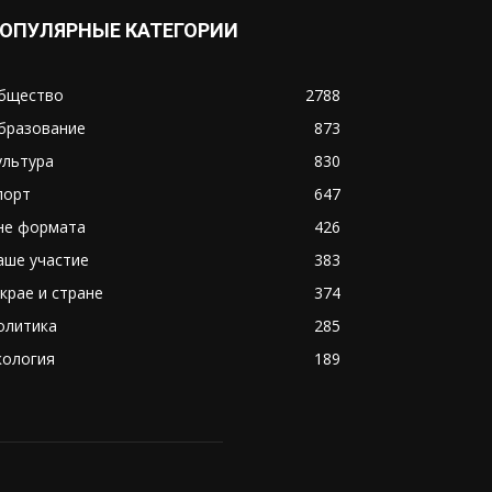
ОПУЛЯРНЫЕ КАТЕГОРИИ
бщество
2788
бразование
873
ультура
830
порт
647
не формата
426
аше участие
383
 крае и стране
374
олитика
285
кология
189