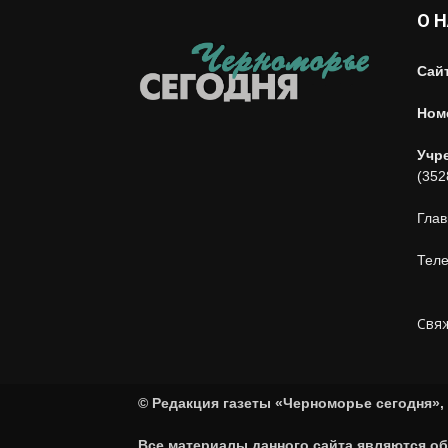
О 
Сай
Ном
Учр
(352
Глав
Теле
Свяж
© Редакция газеты «Черноморье сегодня», 
Все материалы данного сайта являются об