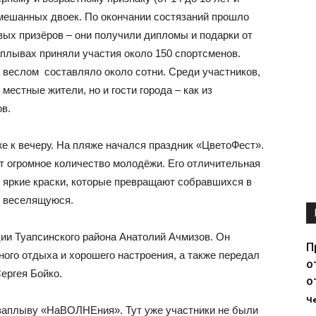
мешанных двоек. По окончании состязаний прошло
вых призёров – они получили дипломы и подарки от
аплывах приняли участия около 150 спортсменов.
веслом составляло около сотни. Среди участников,
местные жители, но и гости города – как из
ов.
 к вечеру. На пляже начался праздник «ЦветоФест».
т огромное количество молодёжи. Его отличительная
е яркие краски, которые превращают собравшихся в
, веселящуюся.
ии Туапсинского района Анатолий Ачмизов. Он
П
ого отдыха и хорошего настроения, а также передал
о
ергея Бойко.
о
Ч
 заплыву «НаВОЛНЕния». Тут уже участники не были