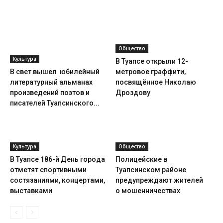
Общество
Культура
В Туапсе открыли 12-
В свет вышел юбилейный
метровое граффити,
литературный альманах
посвящённое Николаю
произведений поэтов и
Дроздову
писателей Туапсинского...
Культура
Общество
В Туапсе 186-й День города
Полицейские в
отметят спортивными
Туапсинском районе
состязаниями, концертами,
предупреждают жителей
выставками
о мошенничествах