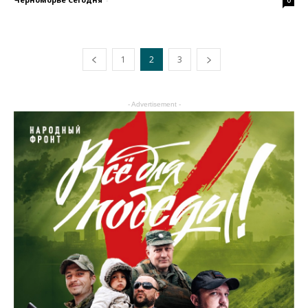
1
2
3
- Advertisement -