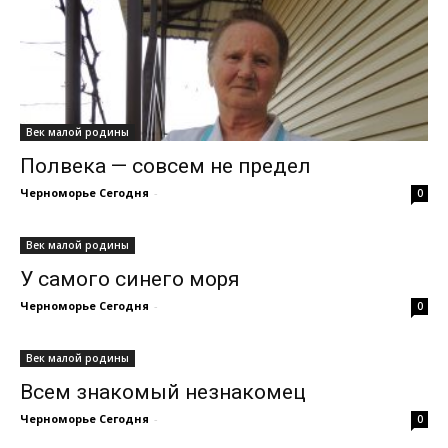
Век малой родины
Полвека — совсем не предел
Черноморье Сегодня
-
0
Век малой родины
У самого синего моря
Черноморье Сегодня
-
0
Век малой родины
Всем знакомый незнакомец
Черноморье Сегодня
-
0