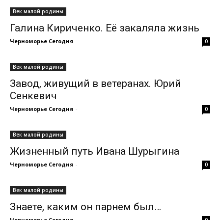
Век малой родины
Галина Кириченко. Её закаляла жизнь
Черноморье Сегодня
-
0
Век малой родины
Завод, живущий в ветеранах. Юрий
Сенкевич
Черноморье Сегодня
-
0
Век малой родины
Жизненный путь Ивана Шурыгина
Черноморье Сегодня
-
0
Век малой родины
Знаете, каким он парнем был…
Черноморье Сегодня
-
0