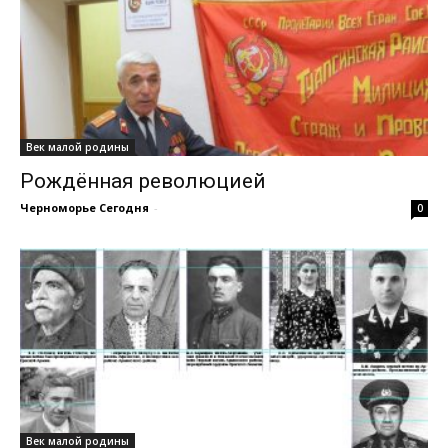
Век малой родины
Рождённая революцией
Черноморье Сегодня
-
0
Век малой родины