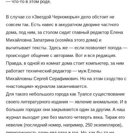
— что-то в этом роде.
В случае со «Звездой Черноморья» дело обстоит не
совсем так. Есть навес в аккуратном дворике частного
дома, под ним, за столом сидит главный редактор Елена
Михайловна Запатрина (хозяйка этого дома) и
вычитывает тексты. Здесь же — если позволяет погода —
происходит общение с авторами. Вот и вся редакция.
Правда, в одной из комнат дома стоит компьютер, за ним
работает технический редактор — муж Елены
Михайловны Сергей Серафимович. Но на этом сходство с
«настоящим» журналом заканчивается.
Для такого небольшого города как Туапсе существование
своего литературного издания — явление аномальное. И в
больших городах они закрываются один за другим. А наш
журнал выходит уже без малого четверть века. Тираж его
невелик (последний номер, например, 250 экземпляров),
периодичность один-два раза в год. Но, как бы то ни