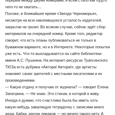
перерыв между двумя номерами, и всем стало как будто
чего-то не хватать…
Похоже, в ближайшее время «Звезде Черноморья»,
несмотря на всю накопившуюся усталость издателей,
закрытие не грозит. Во всяком случае, сейчас идёт сбор
материалов на очередной номер. Кроме того, редактор
говорит, что есть планы публиковаться не только в
бумажном варианте, но и в Интернете. Некоторые попытки
уже есть. Что-то выкладывается на сайте библиотеки
имени А.С. Пушкина. На интернет-ресурсах Туапсинского
ТЮЗа есть рубрика «Автора! Автора!», где артисты
знакомят своих зрителей с местными писателями и их
произведениями.
— Какую отдачу я получаю от журнала? — говорит Елена
Запатрина. — Не знаю. Это стихия, в которой я живу.
Иногда я думаю, что счастлива была бы иметь хоть
какую-нибудь завалящую тетрадочку с записями моего
деда, бабки, других предков — но ничего такого нету. А