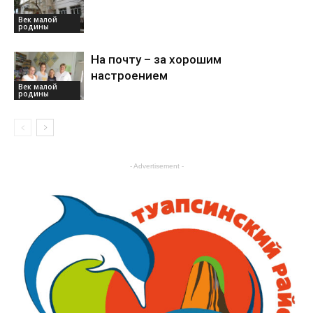
Век малой
родины
На почту – за хорошим
настроением
Век малой
родины
- Advertisement -