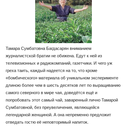
Тамара Сумбатовна Багдасарян вниманием
журналистской братии не обижена. Едут к ней из
телевизионных и радиокомпаний, газетчики. И чего уж
греха таить, каждый надеется на то, что кроме
«бомбического» материала об уникальном эксперименте
длиною более чем в шесть десятков лет по выращиванию
самого северного в мире чая, доведётся ещё и
попробовать этот самый чай, заваренный лично Тамарой
Сумбатовной, без преувеличения, являющейся
легендарной женщиной. А она непременно предложит
отведать гостю её неповторимый напиток.