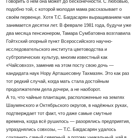
Говорить о нём она может до бесконечности. С любовью,
подобно той, с которой молодая мама рассказывает о
своём первенце. Хотя Т.С. Багдасарян выращиванием чая
занимается десятки лет. В феврале 1981 года, будучи уже
два месяца пенсионером, Тамара Сумбатовна возглавила
Гойтхский опорный пункт Всероссийского научно-
исследовательского института цветоводства и
субтропических культур, многим известный как
«Чайсовхоз», заменив на этом посту свою дочь —
кандидата наук Нору Арташесовну Тахмазян. Это как раз
тот редкий случай, когда мать стала достойным
продолжателем дела дочери, а не наоборот.
А то, что чайные плантации, расположенные на землях
Шаумянского и Октябрьского округов, в надёжных руках,
подтверждает тот факт, что даже самые смутные
времена, когда всё рушилось — разорялись предприятия,
упразднялись совхозы, — Т.С. Багдасарян удалось
сохранить самый северный, а потому уникальный, чай в