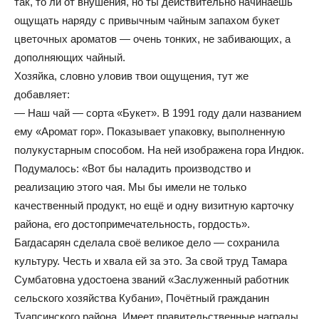
так, то ли от внушения, но ты действительно начинаешь
ощущать наряду с привычным чайным запахом букет
цветочных ароматов — очень тонких, не забивающих, а
дополняющих чайный.
Хозяйка, словно уловив твои ощущения, тут же
добавляет:
— Наш чай — сорта «Букет». В 1991 году дали названием
ему «Аромат гор». Показывает упаковку, выполненную
полукустарным способом. На ней изображена гора Индюк.
Подумалось: «Вот бы наладить производство и
реализацию этого чая. Мы бы имели не только
качественный продукт, но ещё и одну визитную карточку
района, его достопримечательность, гордость».
Багдасарян сделала своё великое дело — сохранила
культуру. Честь и хвала ей за это. За свой труд Тамара
Сумбатовна удостоена званий «Заслуженный работник
сельского хозяйства Кубани», Почётный гражданин
Туапсинского района. Имеет правительственные награды.