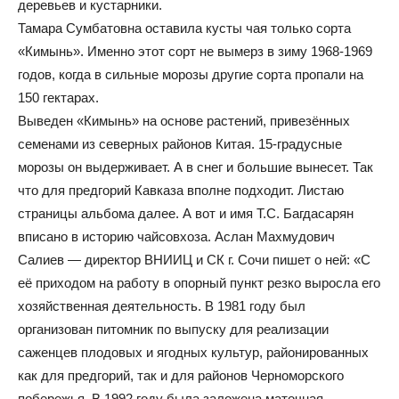
деревьев и кустарники.
Тамара Сумбатовна оставила кусты чая только сорта
«Кимынь». Именно этот сорт не вымерз в зиму 1968-1969
годов, когда в сильные морозы другие сорта пропали на
150 гектарах.
Выведен «Кимынь» на основе растений, привезённых
семенами из северных районов Китая. 15-градусные
морозы он выдерживает. А в снег и большие вынесет. Так
что для предгорий Кавказа вполне подходит. Листаю
страницы альбома далее. А вот и имя Т.С. Багдасарян
вписано в историю чайсовхоза. Аслан Махмудович
Салиев — директор ВНИИЦ и СК г. Сочи пишет о ней: «С
её приходом на работу в опорный пункт резко выросла его
хозяйственная деятельность. В 1981 году был
организован питомник по выпуску для реализации
саженцев плодовых и ягодных культур, районированных
как для предгорий, так и для районов Черноморского
побережья. В 1992 году была заложена маточная