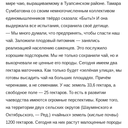
мире чаю, выращиваемому в Туапсинском районе. Тамара
Сумбатовна со своим немногочисленным коллективом
единомышленников твёрдо сказала: «Быть!» И она
выдержала все испытания, сохранила своё детище.
— Мы много думали, что предпринять, чтобы спасти наш
чай. Заложили плодовый питомник — занялись
реализацией населению саженцев. Это послужило
хорошим подспорьем. Мы не только сохранили чай, но и
выкорчевали не ценные его породы. Сегодня имеем два
гектара маточника. Как только будет «зелёная улица», мы
готовы высадить чай на больших площадях. Причём
черенками, а не семенами. У нас земель 33,6 гектара, а
свободное поле — 25 гектаров. То есть в развитии
чаеводства имеются огромные перспективы. Кроме того,
на территории двух сельских округов (Шаумянского и
Октябрьского, — Ред.) «чайных» земель (кислые почвы)
1200 гектаров. Сегодня на них растут малоценные породы