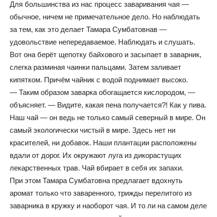
Для большинства из нас процесс заваривания чая —
обычное, ничем не примечательное дело. Но наблюдать
за тем, как это делает Тамара Сумбатовнав —
удовольствие непередаваемое. Наблюдать и слушать.
Вот она берёт щепотку байхового и засыпает в заварник,
слегка разминая чаинки пальцами. Затем заливает
кипятком. Причём чайник с водой поднимает высоко.
— Таким образом заварка обогащается кислородом, —
объясняет. — Видите, какая пена получается?! Как у пива.
Наш чай — он ведь не только самый северный в мире. Он
самый экологически чистый в мире. Здесь нет ни
красителей, ни добавок. Наши плантации расположены
вдали от дорог. Их окружают луга из дикорастущих
лекарственных трав. Чай вбирает в себя их запахи.
При этом Тамара Сумбатовна предлагает вдохнуть
аромат только что заваренного, трижды перелитого из
заварника в кружку и наоборот чая. И то ли на самом деле