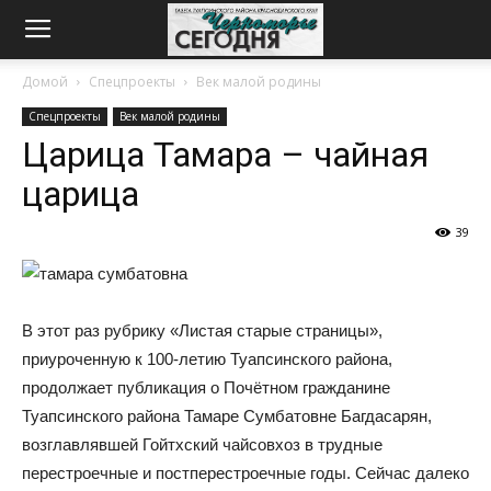
Домой
Спецпроекты
Век малой родины
Спецпроекты
Век малой родины
Царица Тамара – чайная
царица
39
В этот раз рубрику «Листая старые страницы»,
приуроченную к 100-летию Туапсинского района,
продолжает публикация о Почётном гражданине
Туапсинского района Тамаре Сумбатовне Багдасарян,
возглавлявшей Гойтхский чайсовхоз в трудные
перестроечные и постперестроечные годы. Сейчас далеко