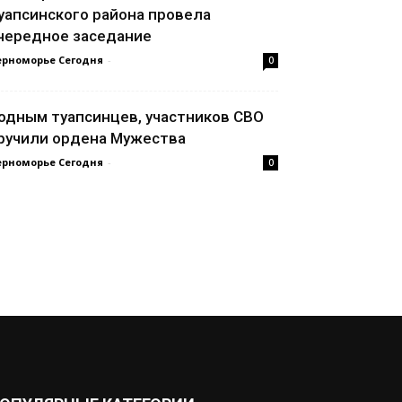
уапсинского района провела
чередное заседание
ерноморье Сегодня
-
0
одным туапсинцев, участников СВО
ручили ордена Мужества
ерноморье Сегодня
-
0