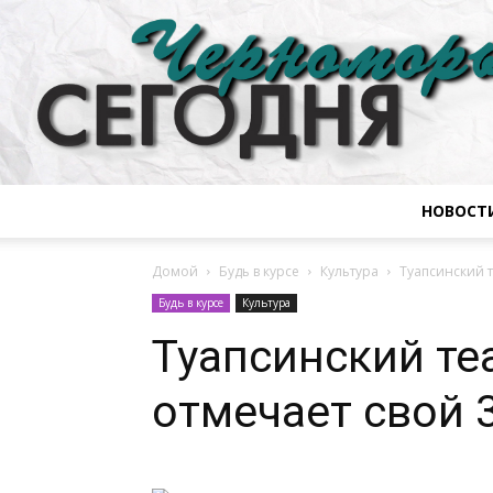
НОВОСТ
Домой
Будь в курсе
Культура
Туапсинский 
Будь в курсе
Культура
Туапсинский те
отмечает свой 