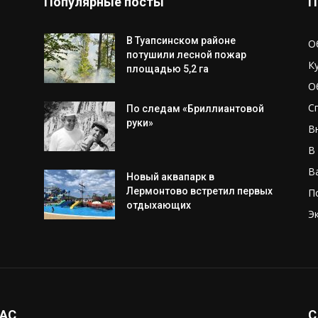
Популярные посты
П
В Туапсинском районе
О
потушили лесной пожар
К
площадью 5,2 га
О
С
По следам «Бриллиантовой
руки»
В
В
В
Новый аквапарк в
Лермонтово встретил первых
П
отдыхающих
Э
НАС
С