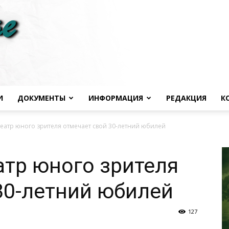
И
ДОКУМЕНТЫ
ИНФОРМАЦИЯ
РЕДАКЦИЯ
К
Черноморье
театр юного зрителя отмечает свой 30-летний юбилей
атр юного зрителя
30-летний юбилей
сегодня
127