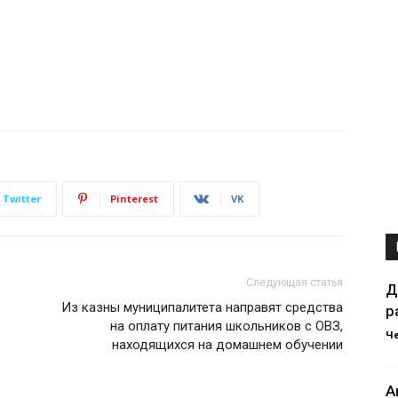
Twitter
Pinterest
VK
Следующая статья
Д
Из казны муниципалитета направят средства
р
на оплату питания школьников с ОВЗ,
Ч
находящихся на домашнем обучении
А