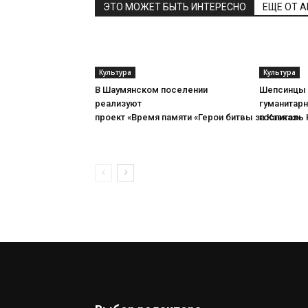
ЭТО МОЖЕТ БЫТЬ ИНТЕРЕСНО
ЕЩЕ ОТ 
Культура
Культура
В Шаумянском поселении
Шепсинцы 
реализуют
гуманитарн
проект «Время памяти «Герои битвы за Кавказ»
госпиталь