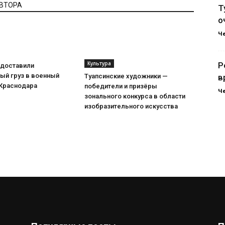
АВТОРА
Т
о
Ч
Культура
Р
доставили
ый груз в военный
Туапсинские художники —
в
 Краснодара
победители и призёры
Ч
зонального конкурса в области
изобразительного искусства