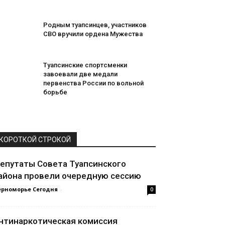
Родным туапсинцев, участников
СВО вручили ордена Мужества
Туапсинские спортсменки
завоевали две медали
первенства России по вольной
борьбе
КОРОТКОЙ СТРОКОЙ
епутаты Совета Туапсинского
айона провели очередную сессию
ерноморье Сегодня
-
0
нтинаркотическая комиссия