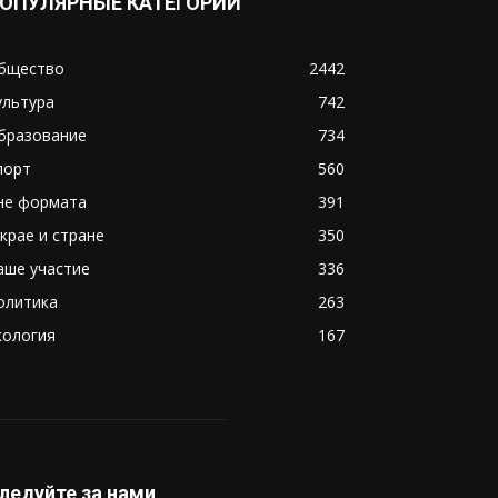
ОПУЛЯРНЫЕ КАТЕГОРИИ
бщество
2442
ультура
742
бразование
734
порт
560
не формата
391
 крае и стране
350
аше участие
336
олитика
263
кология
167
ледуйте за нами