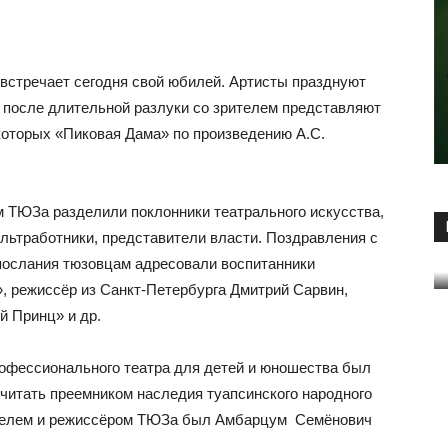
встречает сегодня свой юбилей. Артисты празднуют
: после длительной разлуки со зрителем представляют
которых «Пиковая Дама» по произведению А.С.
м ТЮЗа разделили поклонники театрального искусства,
ультработники, представители власти. Поздравления с
опослания тюзовцам адресовали воспитанники
, режиссёр из Санкт-Петербурга Дмитрий Сарвин,
й Принц» и др.
рофессионального театра для детей и юношества был
считать преемником наследия туапсинского народного
телем и режиссёром ТЮЗа был Амбарцум Семёнович