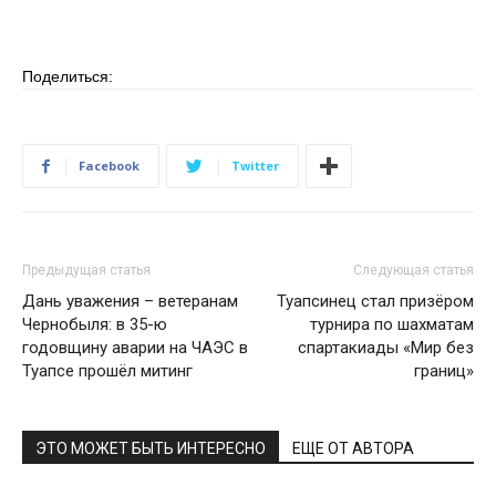
Поделиться:
Facebook
Twitter
Предыдущая статья
Следующая статья
Дань уважения – ветеранам
Туапсинец стал призёром
Чернобыля: в 35-ю
турнира по шахматам
годовщину аварии на ЧАЭС в
спартакиады «Мир без
Туапсе прошёл митинг
границ»
ЭТО МОЖЕТ БЫТЬ ИНТЕРЕСНО
ЕЩЕ ОТ АВТОРА