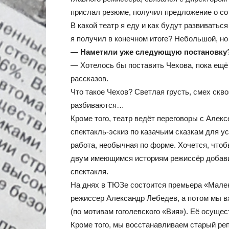
прислал резюме, получил предложение о со
В какой театр я еду и как будут развиватьс
я получил в конечном итоге? Небольшой, н
— Наметили уже следующую постановку
— Хотелось бы поставить Чехова, пока ещё н
рассказов.
Что такое Чехов? Светлая грусть, смех скво
разбиваются…
Кроме того, театр ведёт переговоры с Алекс
спектакль-эскиз по казачьим сказкам для у
работа, необычная по форме. Хочется, чтоб
двум имеющимся историям режиссёр добавит
спектакля.
На днях в ТЮЗе состоится премьера «Мален
режиссер Александр Лебедев, а потом мы 
(по мотивам гоголевского «Вия»). Её осуще
Кроме того, мы восстанавливаем старый ре