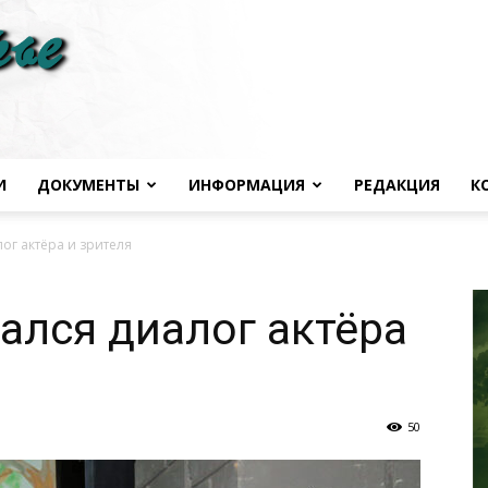
И
ДОКУМЕНТЫ
ИНФОРМАЦИЯ
РЕДАКЦИЯ
К
Черноморье
ог актёра и зрителя
лся диалог актёра
сегодня
50