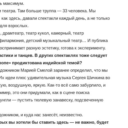
ть максимум.
и театра. Там больше труппа — 33 человека. Мы
, как здесь, давали спектакли каждый день, а не только
для взрослых.
драмтеатр, театр кукол, камерный, театр
филармония, детский музыкальный театр… И публика
оспринимает разную эстетику, готова к эксперименту.
стики и танцев. В других спектаклях тоже следует
илопе» продиктована индийской темой?
удожником Марией Смелой заранее определил, что мы
Их идеи плюс удивительная музыка Сергея Шичкина во
ю, воздушную, яркую. Как-то всё само забурлило, и
имер, это они придумали, как в сцене поиска
унгли — пустить тюлевую занавеску, подсвеченную
дожником, и куда нас занесёт, неизвестно.
рых вы хотели бы ставить здесь — не важно, будет