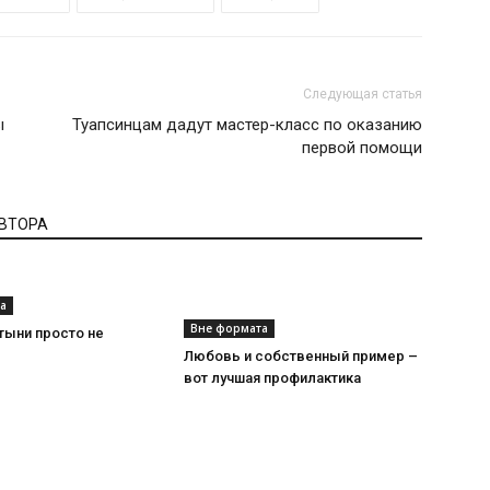
Следующая статья
ы
Туапсинцам дадут мастер-класс по оказанию
первой помощи
АВТОРА
а
Вне формата
тыни просто не
Любовь и собственный пример –
вот лучшая профилактика