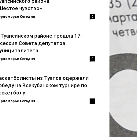
уапсинского района
Шестое чувство»
ерноморье Сегодня
-
0
 Туапсинском районе прошла 17-
 сессия Совета депутатов
униципалитета
ерноморье Сегодня
-
0
аскетболисты из Туапсе одержали
обеду на Всекубанском турнире по
аскетболу
ерноморье Сегодня
-
0