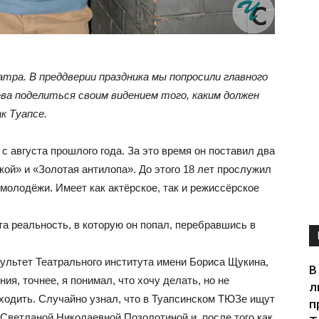
ра. В преддверии праздника мы попросили главного
ва поделиться своим видением того, каким должен
к Туапсе.
 августа прошлого года. За это время он поставил два
кой» и «Золотая антилопа». До этого 18 лет прослужил
 молодёжи. Имеет как актёрское, так и режиссёрское
та реальность, в которую он попал, перебравшись в
ультет Театрального института имени Бориса Щукина,
В
ия, точнее, я понимал, что хочу делать, но не
л
сходить. Случайно узнал, что в Туапсинском ТЮЗе ищут
п
 Светланой Николаевной Позолотиной и, после того как