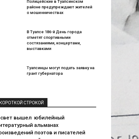
Полицейские в Туапсинском
районе предупреждают жителей
о мошенничествах
В Туапсе 186-й День города
отметят спортивными
состязаниями, концертами,
выставками
Туапсинцы могут подать заявку на
грант губернатора
КОРОТКОЙ СТРОКОЙ
 свет вышел юбилейный
итературный альманах
роизведений поэтов и писателей