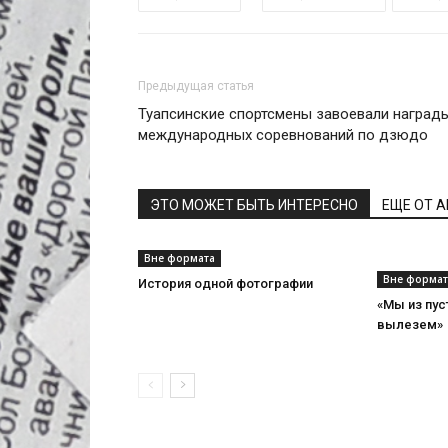
Предыдущая статья
Туапсинские спортсмены завоевали наград
международных соревнований по дзюдо
ЭТО МОЖЕТ БЫТЬ ИНТЕРЕСНО
ЕЩЕ ОТ 
Вне формата
Вне формат
История одной фотографии
«Мы из пус
вылезем»