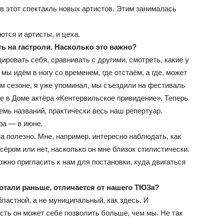
в этот спектакль новых артистов. Этим занималась
тся и артисты, и цеха.
ь на гастроли. Насколько это важно?
дировать себя, сравнивать с другими, смотреть, какие у
 мы идём в ногу со временем, где отстаём, а где, может
ом сезоне, я уже упоминал, мы съездили на фестиваль
ве в Доме актёра «Кентервильское привидение». Теперь
емь названий, практически весь наш репертуар.
ра — в июне.
а полезно. Мне, например, интересно наблюдать, как
сёром или нет, насколько он мне близок стилистически.
жно пригласить к нам для постановки, куда двигаться
ботали раньше, отличается от нашего ТЮЗа?
ластной, а не муниципальный, как здесь. И
есть он может себе позволить больше, чем мы. Не так