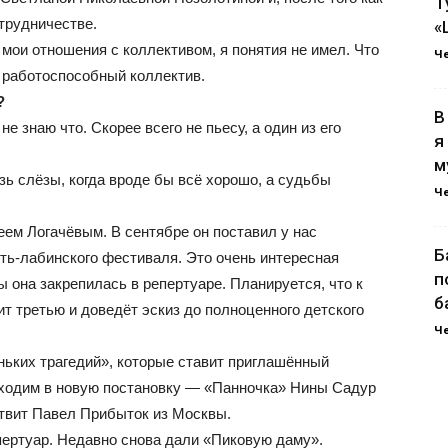
Т
трудничестве.
«
я мои отношения с коллективом, я понятия не имел. Что
Ч
о работоспособный коллектив.
?
В
е знаю что. Скорее всего не пьесу, а один из его
я
м
зь слёзы, когда вроде бы всё хорошо, а судьбы
Ч
еем Логачёвым. В сентябре он поставил у нас
Б
сть-лабинского фестиваля. Это очень интересная
п
ы она закрепилась в репертуаре. Планируется, что к
б
 третью и доведёт эскиз до полноценного детского
Ч
ьких трагедий», которые ставит приглашённый
входим в новую постановку — «Панночка» Нины Садур
ствит Павел Прибыток из Москвы.
пертуар. Недавно снова дали «Пиковую даму».