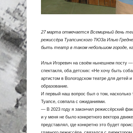
27 марта отмечается Всемирный день теат
режиссёра Туапсинского ТЮЗа Илью Гредне
быть театр в таком небольшом городе, ка
Илья Игоревич на своём нынешнем посту — с
спектакля, оба детских: «Не хочу быть соба
артистом в Вологодском театре для детей и
образование.
И первый наш вопрос был о том, насколько 
Туапсе, совпала с ожиданиями.
— В 2023 году я закончил режиссёрский фак
и у меня не было конкретного вектора движен
представлял, где конкретно это будет прои
главного режиссёра, связался с директором