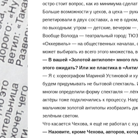
остро стоит вопрос, как из минимума сдела
Больше возможности у цехов, а цеха — рук
репетировали в двух составах, а не в одном
по выходным: утром — детские, вечером — 
Вообще Вологда — театральный город: ТЮЗ, 
«Оккервиль» — на общественных началах, 
может выбирать из всего этого множества, в
— В вашей «Золотой антилопе» много пла
этого ожидать? Или же пластика в «Ант
— Я с хореографом Мариной Устиновой и х
будем придумывать не бытовой спектакль. 
многом определили форму спектакля — лёгку
актёры тоже подключились к процессу. Напр
мальчиком золотой антилопы изобразить дж
зелёным светом.
Что касается Чехова, я ещё не работал с ху
— Назовите, кроме Чехова, авторов, кото