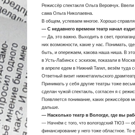
Режиссёр спектакля Ольга Веровчук. Ввели 
сама Ольга Николаевна.
В общем, успеваем многое. Хорошо справляю
— С недавнего времени театр начал ездит
— Да, это важно. Выходить в свет, пропаган
них возможности, какие у нас. Понимать, где
быть, и опережаем, какова наша ниша. В эт
в Усть-Лабинск с эскизом, показали в Моск
в апреле едем в Нижний Тагил, везём туда с
Ответный визит нижнетагильского драмтеат
Принимать у себя другие театры тоже весьм
сделан чужой спектакль, согласен я с режис
Появляется понимание, каких режиссёров мо
дальше.
— Насколько театр в Вологде, где вы ра
— Начнём с того, что вологодский ТЮЗ — об
финансирование у него тоже областное. То 