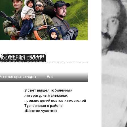
В Туапсе открыли 12-метровое
ПОСЛЕДНИЕ НОВОСТИ
граффити, посвящённое Николаю
Дроздову
Черноморье Сегодня
-
0
В свет вышел юбилейный
литературный альманах
произведений поэтов и писателей
Туапсинского района
«Шестое чувство»