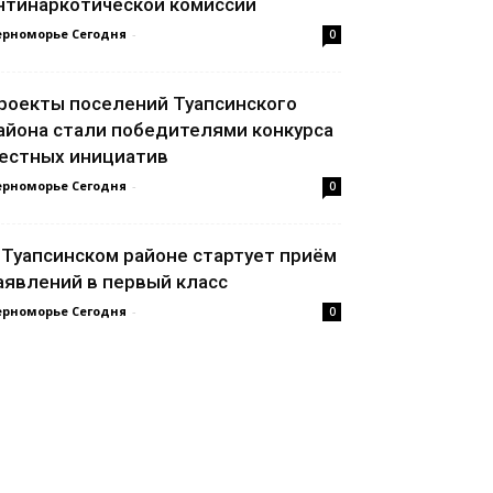
нтинаркотической комиссии
ерноморье Сегодня
-
0
роекты поселений Туапсинского
айона стали победителями конкурса
естных инициатив
ерноморье Сегодня
-
0
 Туапсинском районе стартует приём
аявлений в первый класс
ерноморье Сегодня
-
0