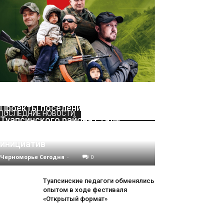
Проекты поселений
ПОСЛЕДНИЕ НОВОСТИ
Туапсинского района стали
победителями конкурса местных
инициатив
Черноморье Сегодня
-
0
Туапсинские педагоги обменялись
опытом в ходе фестиваля
«Открытый формат»