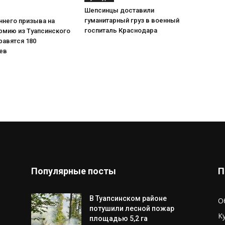
Шепсинцы доставили
гуманитарный груз в военный
ннего призыва на
госпиталь Краснодара
рмию из Туапсинского
равятся 180
ев
Популярные посты
П
В Туапсинском районе
О
потушили лесной пожар
К
площадью 5,2 га