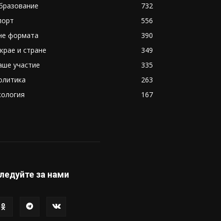
бразование
732
порт
556
не формата
390
 крае и стране
349
аше участие
335
олитика
263
кология
167
ледуйте за нами