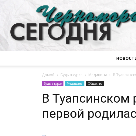
НОВОСТ
Домой
Будь в курсе
Медицина
В Туапсинск
Будь в курсе
Медицина
Общество
В Туапсинском 
первой родилас