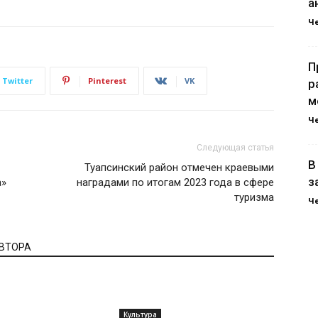
а
Ч
П
Twitter
Pinterest
VK
р
м
Ч
Следующая статья
В
Туапсинский район отмечен краевыми
з
а»
наградами по итогам 2023 года в сфере
туризма
Ч
АВТОРА
Культура