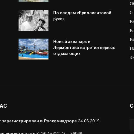
О
С
По следам «Бриллиантовой
руки»
В
В
В
Новый аквапарк в
Лермонтово встретил первых
П
отдыхающих
Э
НАС
С
т зарегистрирован в Роскомнадзоре
24.06.2019
ер свидетельства:
ЭЛ № ФС 77 – 76069