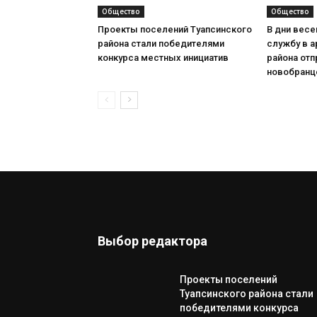
Общество
Общество
Проекты поселений Туапсинского
В дни весе
района стали победителями
службу в а
конкурса местных инициатив
района отп
новобранц
Выбор редактора
Проекты поселений
Туапсинского района стали
победителями конкурса