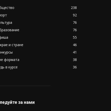
бщество
238
порт
92
ультура
76
бразование
76
фиша
55
 крае и стране
46
онкурсы
41
не формата
38
удь в курсе
36
ледуйте за нами