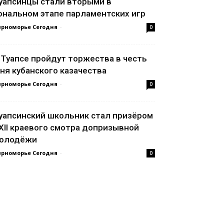
уапсинцы стали вторыми в
ональном этапе парламентских игр
ерноморье Сегодня
-
0
 Туапсе пройдут торжества в честь
ня кубанского казачества
ерноморье Сегодня
-
0
уапсинский школьник стал призёром
XII краевого смотра допризывной
олодёжи
ерноморье Сегодня
-
0