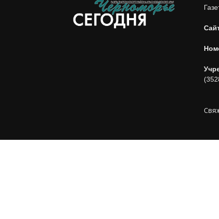
Газе
Сай
Ном
Учр
(352
Свяж