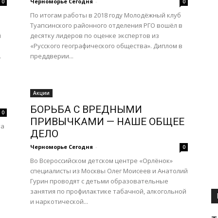
Черноморье Сегодня
-
0
0
По итогам работы в 2018 году Молодёжный клуб
Туапсинского районного отделения РГО вошёл в
й
десятку лидеров по оценке экспертов из
«Русского географического общества». Диплом в
.
преддверии...
Акции
БОРЬБА С ВРЕДНЫМИ
0
ПРИВЫЧКАМИ — НАШЕ ОБЩЕЕ
та
ДЕЛО
Черноморье Сегодня
-
0
Во Всероссийском детском центре «Орлёнок»
специалисты из Москвы Олег Моисеев и Анатолий
Гурин проводят с детьми образовательные
занятия по профилактике табачной, алкогольной
и наркотической...