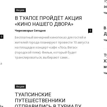
Т
з
Акции
Ч
В ТУАПСЕ ПРОЙДЁТ АКЦИЯ
«КИНО НАШЕГО ДВОРА»
В
Черноморье Сегодня
-
0
Д
0
Бесплатный вечерний кинопоказ для гостей и
Ч
жителей города планируют провести 10 августа
на площадке концерт-кафе «Лось Вегас»
(городской пляж). Фильм, который будет
Т
транслироваться, выбирают сами...
X
ла
м
Ч
Акции
ТУАПСИНСКИЕ
ПУТЕШЕСТВЕННИКИ
9»
ОТПРАВИЛИСЬ В ТУРИАДУ