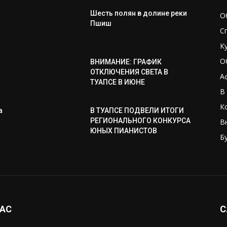
Шесть полян в долине реки
О
Пшиш
С
К
О
ВНИМАНИЕ: ГРАФИК
ОТКЛЮЧЕНИЯ СВЕТА В
А
ТУАПСЕ В ИЮНЕ
В
К
а
В ТУАПСЕ ПОДВЕЛИ ИТОГИ
РЕГИОНАЛЬНОГО КОНКУРСА
В
ЮНЫХ ПИАНИСТОВ
Б
НАС
С