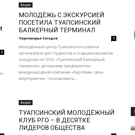
Акции
МОЛОДЁЖЬ С ЭКСКУРСИЕЙ
ПОСЕТИЛА ТУАПСИНСКИЙ
М
БАЛКЕРНЫЙ ТЕРМИНАЛ
Черноморье Сегодня
-
0
Молодёжный центр Туапсинского района
0
организовал для студентов и старшеклассников
экскурсию по ООО «Туапсинский балкерный
терминал», дочернему предприятию
международной компании «ЕвроХим». Цель
ии
мероприятия – познакомить...
Акции
ТУАПСИНСКИЙ МОЛОДЁЖНЫЙ
КЛУБ РГО – В ДЕСЯТКЕ
ЛИДЕРОВ ОБЩЕСТВА