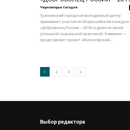
Черноморье Сегодня
-
Туапсинский городской молодёжный центр
принимает участие во Всероссийском конкурсе
«Доброволец России – 2019» и делится своей
успешной социальной практикой. А именно —
представляет проект «Волонтёрский...
1
2
3
Выбор редактора