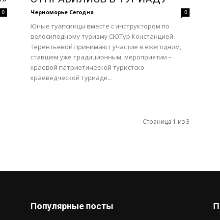
Черноморье Сегодня
-
0
0
Юные туапсинцы вместе с инструктором по
велосипедному туризму СЮТур Констанцией
Терентьевой принимают участие в ежегодном,
ставшем уже традиционным, мероприятии –
краевой патриотической туристско-
краеведческой туриаде...
Страница 1 из 3
Популярные посты
П