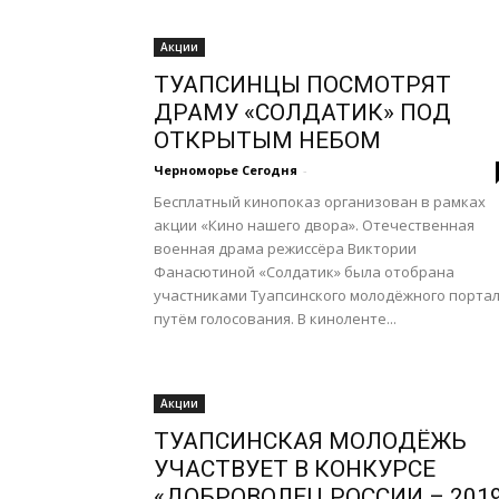
Акции
ТУАПСИНЦЫ ПОСМОТРЯТ
ДРАМУ «СОЛДАТИК» ПОД
ОТКРЫТЫМ НЕБОМ
Черноморье Сегодня
-
Бесплатный кинопоказ организован в рамках
акции «Кино нашего двора». Отечественная
военная драма режиссёра Виктории
Фанасютиной «Солдатик» была отобрана
участниками Туапсинского молодёжного порта
путём голосования. В киноленте...
Акции
ТУАПСИНСКАЯ МОЛОДЁЖЬ
УЧАСТВУЕТ В КОНКУРСЕ
«ДОБРОВОЛЕЦ РОССИИ – 201