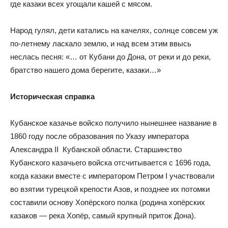
где казаки всех угощали кашей с мясом.
Народ гулял, дети катались на качелях, солнце совсем уж
по-летнему ласкало землю, и над всем этим ввысь
неслась песня: «… от Кубани до Дона, от реки и до реки,
братство нашего дома берегите, казаки…»
Историческая
справка
Кубанское казачье войско получило нынешнее название в
1860 году после образования по Указу императора
Александра II Кубанской области. Старшинство
Кубанского казачьего войска отсчитывается с 1696 года,
когда казаки вместе с императором Петром I участвовали
во взятии турецкой крепости Азов, и позднее их потомки
составили основу Хопёрского полка (родина хопёрских
казаков — река Хопёр, самый крупный приток Дона).