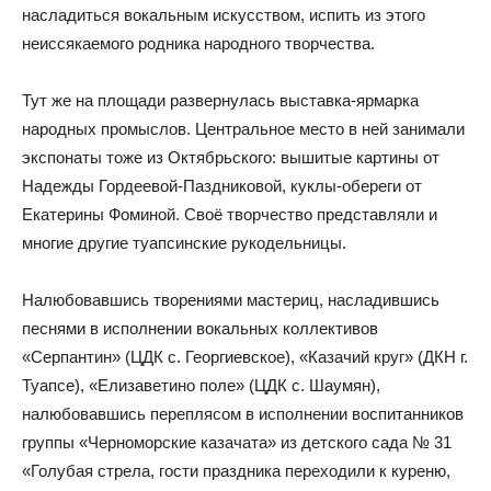
насладиться вокальным искусством, испить из этого
неиссякаемого родника народного творчества.
Тут же на площади развернулась выставка-ярмарка
народных промыслов. Центральное место в ней занимали
экспонаты тоже из Октябрьского: вышитые картины от
Надежды Гордеевой-Паздниковой, куклы-обереги от
Екатерины Фоминой. Своё творчество представляли и
многие другие туапсинские рукодельницы.
Налюбовавшись творениями мастериц, насладившись
песнями в исполнении вокальных коллективов
«Серпантин» (ЦДК с. Георгиевское), «Казачий круг» (ДКН г.
Туапсе), «Елизаветино поле» (ЦДК с. Шаумян),
налюбовавшись переплясом в исполнении воспитанников
группы «Черноморские казачата» из детского сада № 31
«Голубая стрела, гости праздника переходили к куреню,