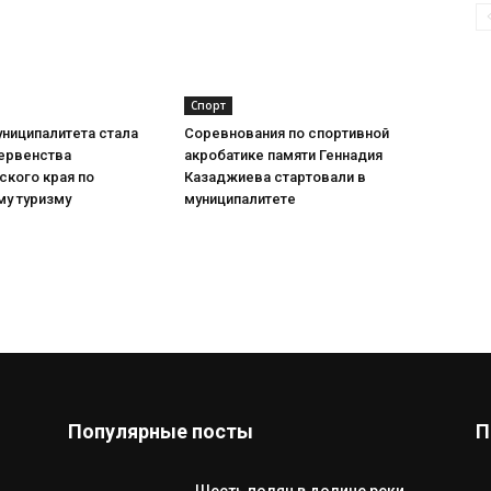
Спорт
ниципалитета стала
Соревнования по спортивной
ервенства
акробатике памяти Геннадия
ского края по
Казаджиева стартовали в
му туризму
муниципалитете
Популярные посты
П