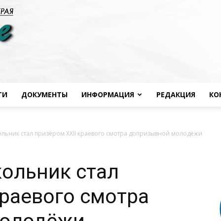
ТИ
ДОКУМЕНТЫ
ИНФОРМАЦИЯ
РЕДАКЦИЯ
КО
Черноморье
льник стал призёром XXII краевого смотра допризывной молодёжи
ольник стал
сегодня
краевого смотра