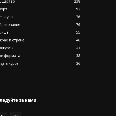
бщество
238
порт
92
ультура
76
бразование
76
фиша
55
 крае и стране
46
онкурсы
41
не формата
38
удь в курсе
36
ледуйте за нами