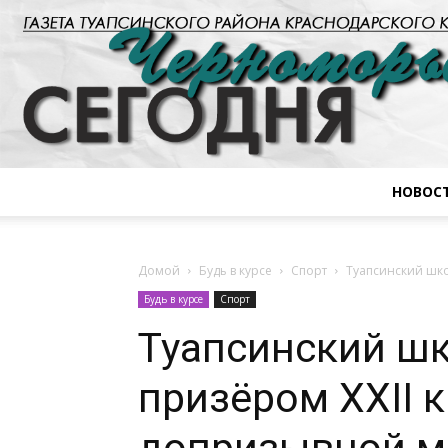
НОВОС
Домой
Будь в курсе
Спорт
Туапсинский шко
Будь в курсе
Спорт
Туапсинский шк
призёром XXII 