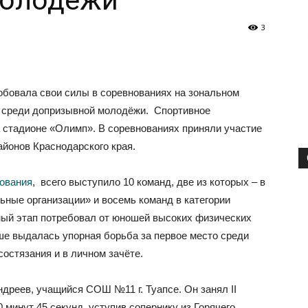
молодёжи
3
обовала свои силы в соревнованиях на зональном
у среди допризывной молодёжи. Спортивное
 стадионе «Олимп». В соревнованиях приняли участие
айонов Краснодарского края.
ования
, всего выступило 10 команд, две из которых – в
ные организации» и восемь команд в категории
ый этап потребовал от юношей высоких физических
ше выдалась упорная борьба за первое место среди
остязания и в личном зачёте.
ндреев, учащийся СОШ №11 г. Туапсе. Он занял II
 минут 45 секунд, уступив сопернику из Горячего