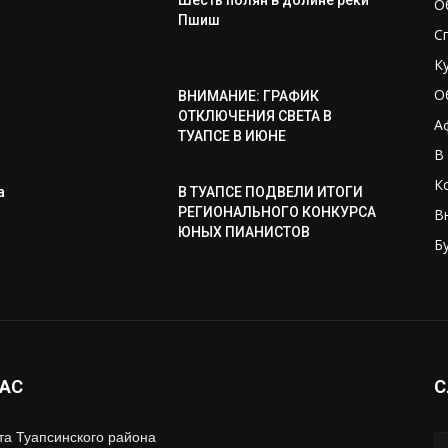
Шесть полян в долине реки
О
Пшиш
С
К
О
ВНИМАНИЕ: ГРАФИК
ОТКЛЮЧЕНИЯ СВЕТА В
А
ТУАПСЕ В ИЮНЕ
В
К
а
В ТУАПСЕ ПОДВЕЛИ ИТОГИ
РЕГИОНАЛЬНОГО КОНКУРСА
В
ЮНЫХ ПИАНИСТОВ
Б
НАС
С
та Туапсинского района