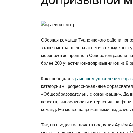
допризывной 
Сборная команда Туапсинского района попр
этапе смотра по легкоатлетическому кросс
мероприятие прошло в Северском районе на
более 200 участников-допризывников из 8 р
Как сообщили в
районном управлении образ
категории «Профессиональные образователь
«Общеобразовательные организации». Данн
качеств, выносливости и терпения, на фини
команд. Не менее напряжёнными выдались с
Так, на пьедестал почёта поднялся Артём А
место в личном первенстве с результатом 10