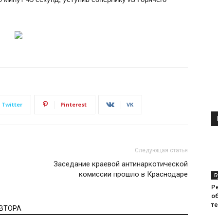
Twitter
Pinterest
VK
Следующая статья
Заседание краевой антинаркотической
комиссии прошло в Краснодаре
Б
Р
о
т
АВТОРА