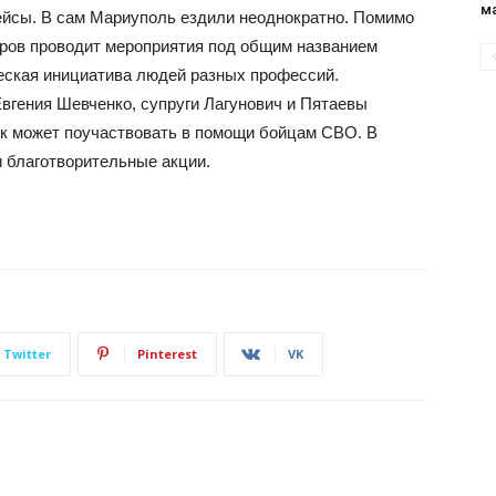
м
рейсы. В сам Мариуполь ездили неоднократно. Помимо
тёров проводит мероприятия под общим названием
еская инициатива людей разных профессий.
вгения Шевченко, супруги Лагунович и Пятаевы
ок может поучаствовать в помощи бойцам СВО. В
и благотворительные акции.
Twitter
Pinterest
VK