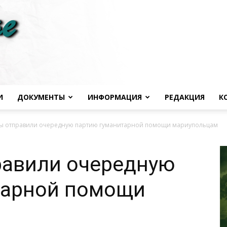
И
ДОКУМЕНТЫ
ИНФОРМАЦИЯ
РЕДАКЦИЯ
К
Черноморье
ы отправили очередную партию гуманитарной помощи мариупольцам
равили очередную
тарной помощи
сегодня