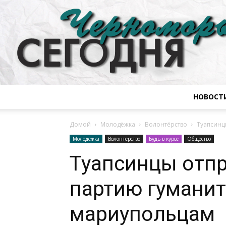
НОВОСТ
Домой
Молодёжка
Волонтёрство
Туапсинц
Молодёжка
Волонтёрство
Будь в курсе
Общество
Туапсинцы отп
партию гумани
мариупольцам