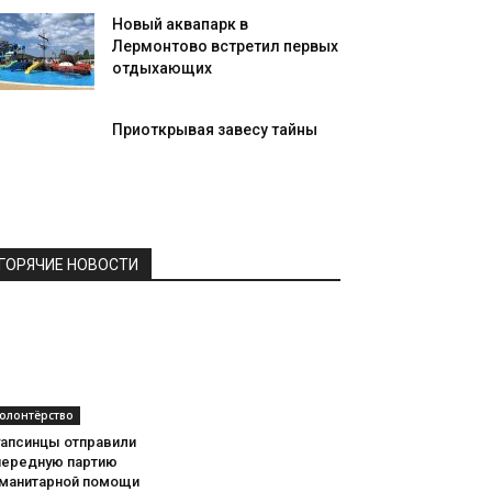
Новый аквапарк в
Лермонтово встретил первых
отдыхающих
Приоткрывая завесу тайны
ГОРЯЧИЕ НОВОСТИ
олонтёрство
уапсинцы отправили
чередную партию
уманитарной помощи