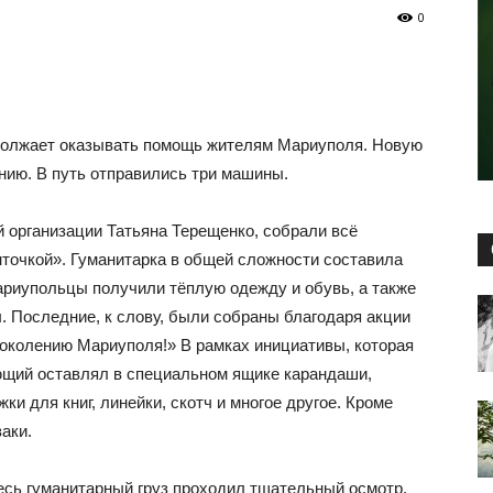
0
должает оказывать помощь жителям Мариуполя. Новую
нию. В путь отправились три машины.
 организации Татьяна Терещенко, собрали всё
нточкой». Гуманитарка в общей сложности составила
ариупольцы получили тёплую одежду и обувь, а также
. Последние, к слову, были собраны благодаря акции
колению Мариуполя!» В рамках инициативы, которая
ющий оставлял в специальном ящике карандаши,
ки для книг, линейки, скотч и многое другое. Кроме
аки.
есь гуманитарный груз проходил тщательный осмотр.