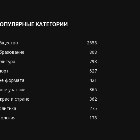
ОПУЛЯРНЫЕ КАТЕГОРИИ
бщество
2658
бразование
808
ультура
798
порт
627
не формата
421
аше участие
365
 крае и стране
362
олитика
275
кология
178