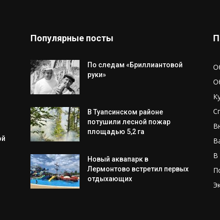
Популярные посты
П
По следам «Бриллиантовой
О
руки»
О
К
С
В Туапсинском районе
потушили лесной пожар
В
площадью 5,2 га
ой
В
В
Новый аквапарк в
Лермонтово встретил первых
П
отдыхающих
Э