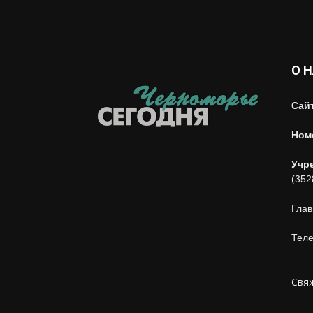
О 
Сай
Ном
Учр
(352
Глав
Теле
Свяж