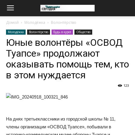
Домой
Молодёжка
Волонтёрство
Молодёжка
Волонтёрство
Будь в курсе
Общество
Юные волонтёры «ОСВОД
Туапсе» продолжают
оказывать помощь тем, кто
в этом нуждается
123
На днях третьеклассники из городской школы № 11,
члены организации «ОСВОД Туапсе», побывали в
историко-краеведческом музее обороны Туапсе и