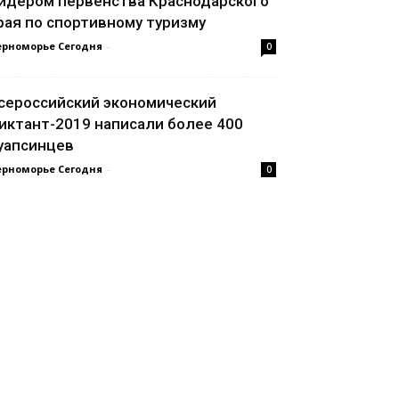
идером первенства Краснодарского
рая по спортивному туризму
ерноморье Сегодня
-
0
сероссийский экономический
иктант-2019 написали более 400
уапсинцев
ерноморье Сегодня
-
0