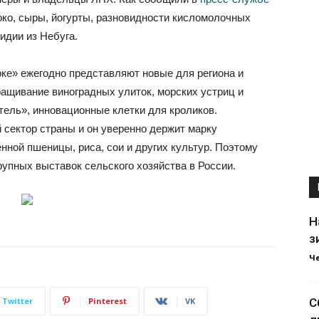
око, сыры, йогурты, разновидности кисломолочных
мидии из Небуга.
ке» ежегодно представляют новые для региона и
ыращивание виноградных улиток, морских устриц и
тель», инновационные клетки для кроликов.
 сектор страны и он уверенно держит марку
ной пшеницы, риса, сои и других культур. Поэтому
рупных выставок сельского хозяйства в России.
Н
з
Ч
Twitter
Pinterest
VK
С