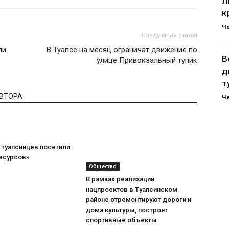
л
к
Ч
Следующая статья
ли
В Туапсе на месяц ограничат движение по
В
улице Привокзальный тупик
д
т
АВТОРА
Ч
 туапсинцев посетили
ресурсов»
Общество
В рамках реализации
нацпроектов в Туапсинском
районе отремонтируют дороги и
дома культуры, построят
спортивные объекты