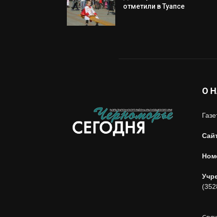
отметили в Туапсе
О 
Газе
Сай
Ном
Учр
(352