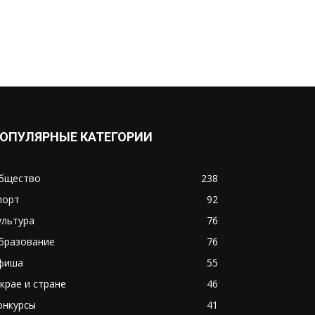
ОПУЛЯРНЫЕ КАТЕГОРИИ
бщество
238
порт
92
ультура
76
бразование
76
фиша
55
 крае и стране
46
онкурсы
41