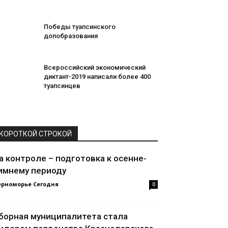
Победы туапсинского
допобразования
Всероссийский экономический
диктант-2019 написали более 400
туапсинцев
КОРОТКОЙ СТРОКОЙ
а контроле – подготовка к осенне-
имнему периоду
ерноморье Сегодня
-
0
борная муниципалитета стала