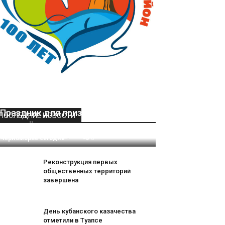
Праздник для призывной
ПОСЛЕДНИЕ НОВОСТИ
молодёжи
Черноморье Сегодня
-
0
Реконструкция первых
общественных территорий
завершена
День кубанского казачества
отметили в Туапсе