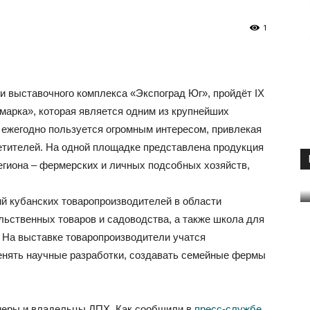
1
ии выставочного комплекса «Экспоград Юг», пройдёт IX
арка», которая является одним из крупнейших
 ежегодно пользуется огромным интересом, привлекая
етителей. На одной площадке представлена продукция
гиона – фермерских и личных подсобных хозяйств,
ий кубанских товаропроизводителей в области
льственных товаров и садоводства, а также школа для
. На выставке товаропроизводители учатся
енять научные разработки, создавать семейные фермы
меры и владельцы ЛПХ. Как сообщили в
пресс-службе