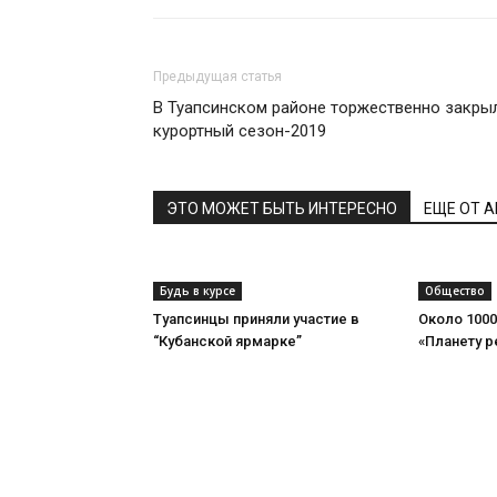
Предыдущая статья
В Туапсинском районе торжественно закры
курортный сезон-2019
ЭТО МОЖЕТ БЫТЬ ИНТЕРЕСНО
ЕЩЕ ОТ 
Будь в курсе
Общество
Туапсинцы приняли участие в
Около 1000
“Кубанской ярмарке”
«Планету 