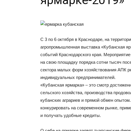
ярмарке-2019»
С 3 по 6 октября в Краснодаре, на территор
агропромышленная выставка «Кубанская ярм
событий Краснодарского края. Мероприятие
на свою площадку порядка сотни тысяч пос
сектора малых форм хозяйствования АПК ре
индивидуальных предпринимателей.
«Кубанская ярмарка» – это смотр достижен
сельского хозяйства, производства продово
кубанских аграриев и прямой обмен опытом
конкурировать на современном рынке, прим
и получать удобные кредиты.
О себе на ярмарке заявят туапсинские фер