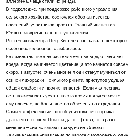
аллергена, чаще стали их рейды.
В педколедже, при поддержке районного управления
сельского хозяйства, состоялся сбор активистов
поселений, участников проекта. Главный инспектор
Южного межрегионального управления
Россельхознадзора Пётр Киселёв рассказал о некоторых
особенностях борьбы с амброзией.
Как известно, пока на растении нет пыльцы, от него нет
вреда. Когда начинается цветение (а это начнётся совсем
скоро, в августе), очень многие люди станут мучиться от
сенной лихорадки – сильного ринита, приступов удушья,
общей слабости и прочих напастей. Если у аллергика
есть возможность уехать на это время в другое место –
ему повезло, но большинство обречены на страдания.
Самый эффективный способ уничтожения сорняка –
драть его с корнем. Покосы дают эффект, но в разы
меньший – они истощают траву, но не убивают.
Замначальника управления по работе с молодёжью, один