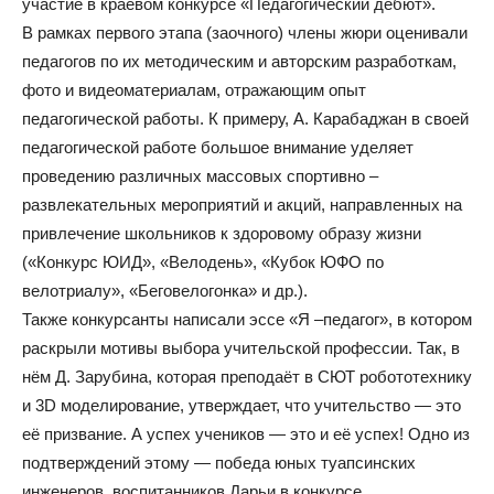
участие в краевом конкурсе «Педагогический дебют».
В рамках первого этапа (заочного) члены жюри оценивали
педагогов по их методическим и авторским разработкам,
фото и видеоматериалам, отражающим опыт
педагогической работы. К примеру, А. Карабаджан в своей
педагогической работе большое внимание уделяет
проведению различных массовых спортивно –
развлекательных мероприятий и акций, направленных на
привлечение школьников к здоровому образу жизни
(«Конкурс ЮИД», «Велодень», «Кубок ЮФО по
велотриалу», «Беговелогонка» и др.).
Также конкурсанты написали эссе «Я –педагог», в котором
раскрыли мотивы выбора учительской профессии. Так, в
нём Д. Зарубина, которая преподаёт в СЮТ робототехнику
и 3D моделирование, утверждает, что учительство — это
её призвание. А успех учеников — это и её успех! Одно из
подтверждений этому — победа юных туапсинских
инженеров, воспитанников Дарьи в конкурсе