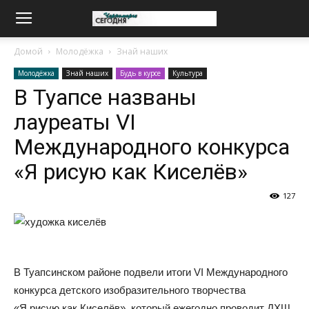
Домой
Молодёжка
Знай наших
Молодёжка
Знай наших
Будь в курсе
Культура
В Туапсе названы
лауреаты VI
Международного конкурса
«Я рисую как Киселёв»
127
В Туапсинском районе подвели итоги VI Международного
конкурса детского изобразительного творчества
«Я рисую как Киселёв», который ежегодно проводит ДХШ