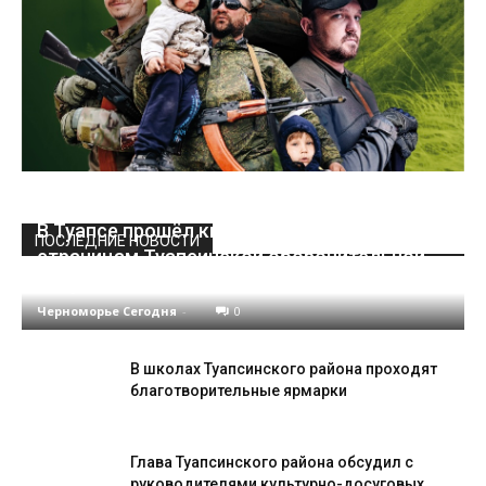
В Туапсе прошёл кинолекторий «По
ПОСЛЕДНИЕ НОВОСТИ
страницам Туапсинской оборонительной
операции»
Черноморье Сегодня
-
0
В школах Туапсинского района проходят
благотворительные ярмарки
Глава Туапсинского района обсудил с
руководителями культурно-досуговых