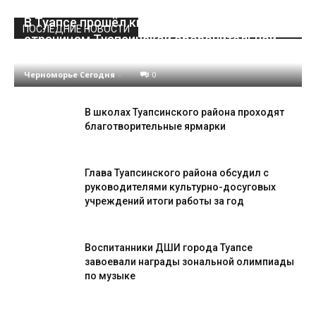
В Туапсе прошёл кинолекторий «По
ПОСЛЕДНИЕ НОВОСТИ
страницам Туапсинской оборонительной
операции»
Черноморье Сегодня
-
0
В школах Туапсинского района проходят
благотворительные ярмарки
Глава Туапсинского района обсудил с
руководителями культурно-досуговых
учреждений итоги работы за год
Воспитанники ДШИ города Туапсе
завоевали награды зональной олимпиады
по музыке