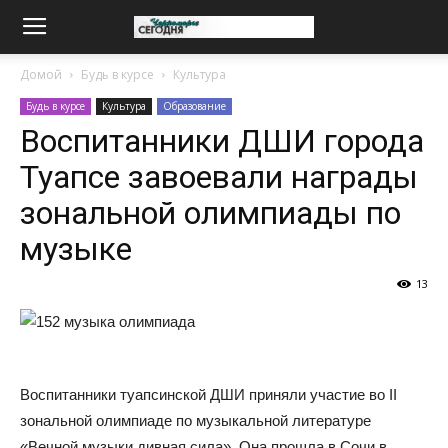
Домой
Будь в курсе
Культура
Будь в курсе
Культура
Образование
Воспитанники ДШИ города
Туапсе завоевали награды
зональной олимпиады по
музыке
13
Воспитанники туапсинской ДШИ приняли участие во II
зональной олимпиаде по музыкальной литературе
«Вечной музыки дивная сила». Она прошла в Сочи в