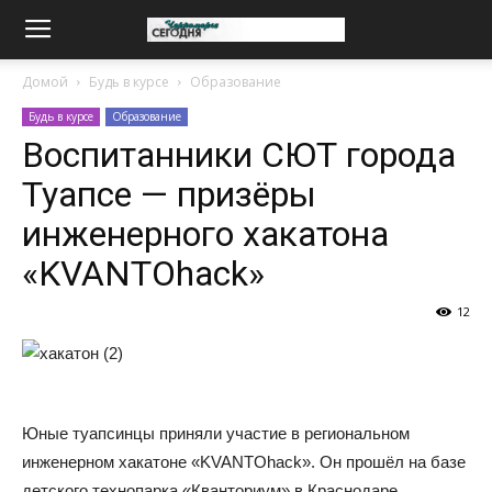
Домой
Будь в курсе
Образование
Будь в курсе
Образование
Воспитанники СЮТ города
Туапсе — призёры
инженерного хакатона
«KVANTOhack»
12
Юные туапсинцы приняли участие в региональном
инженерном хакатоне «KVANTOhack». Он прошёл на базе
детского технопарка «Кванториум» в Краснодаре.