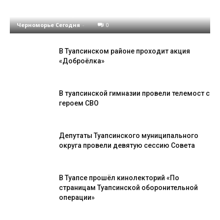
памятную дату –
окончание Туапсинской оборонительной опер
Черноморье Сегодня
-
0
В Туапсинском районе проходит акция
«Доброёлка»
В туапсинской гимназии провели телемост с
героем СВО
Депутаты Туапсинского муниципального
округа провели девятую сессию Совета
В Туапсе прошёл кинолекторий «По
страницам Туапсинской оборонительной
операции»