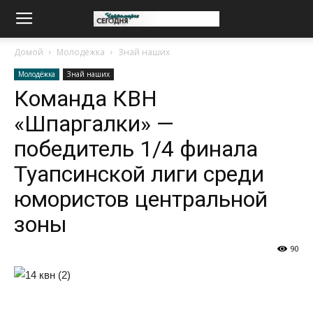
Домой
Молодёжка
Знай наших
Молодёжка
Знай наших
Команда КВН
«Шпаргалки» —
победитель 1/4 финала
Туапсинской лиги среди
юмористов центральной
зоны
90