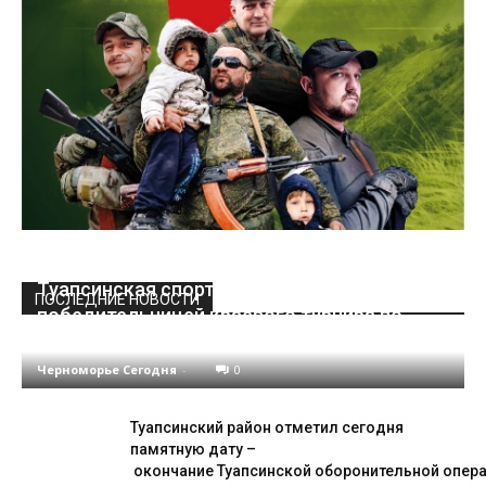
Туапсинская спортсменка стала
ПОСЛЕДНИЕ НОВОСТИ
победительницей краевого турнира по
тхэквондо
Черноморье Сегодня
-
0
Туапсинский район отметил сегодня
памятную дату –
окончание Туапсинской оборонительной опер