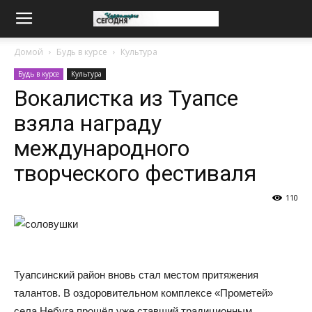
Домой
Будь в курсе
Культура
Будь в курсе
Культура
Вокалистка из Туапсе
взяла награду
международного
творческого фестиваля
110
Туапсинский район вновь стал местом притяжения
талантов. В оздоровительном комплексе «Прометей»
села Небуга прошёл уже ставший традиционным