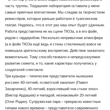
часть труппы. Тогдашняя лаборатория оставила у меня
самые приятные впечатления. Мы следим за творчеством
режиссёров, которые раньше работали в туапсинском
театре. Надеюсь, что в этот раз наш опыт будет удачным.
Работа представлена не на сцене ТЮЗа, а в его фойе,
рядом с гардеробом. Несколько непривычная атмосфера
(а в фойе ТЮЗа ещё ведь и стены стеклянные) вовсе не
помешала зрительскому восприятию. Действие захватило
моментально. Тому способствовало и непредсказуемое
развитие сюжета, и то, какие характеры получились у
создателей спектакля.
Три курьера – типические представители нынешних
россиян: 60-летний, «советской закалки» (Павел
Захарченко), 40-летний, взрослевший «на стыке эпох»
(Виктор Ардашев) и «младой, незнакомый» 20-летний
(Олег Родин). Супружеская пара – прекрасно известные
типажи нового времени – представители современного