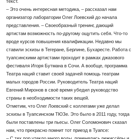
текст.
– Это очень интересная методика, – рассказал нам
организатор лаборатории Олег Лоевский до начала
представления. – Своеобразный тренинг, дающий
артистам возможность по-другому ощутить себя. Что-то
вроде курсов повышения квалификации. Недавно мы
ставили эскизы в Тегеране, Берлине, Бухаресте. Работа с
туапсинскими артистами проходит в рамках джазового
фестиваля Игоря Бутмана в Сочи. А вообще, программа
Театра наций ставит своей задачей помощь театрам
малых городов России. Руководитель Театра наций
Евгений Миронов в своё время убедил руководство
страны в необходимости таких вещей.
Отметим, что Олег Лоевский с коллегами уже делал
эскизы в Туапсинском ТЮЗе. Это было в 2011 году, тогда
были поставлены три пьесы. Олег Соломонович сказал
нам, что прекрасно помнит тот приезд в Туапсе:
– С тех пор утекло много воды, поменялись режиссёры и