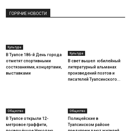
ГОРЯЧИЕ НОВОСТИ
Культура
Культура
В Туапсе 186-й День города
отметят спортивными
В свет вышел юбилейный
состязаниями, концертами,
литературный альманах
выставками
произведений поэтов и
писателей Туапсинского...
Общество
Общество
В Туапсе открыли 12-
Полицейские в
метровое граффити,
Туапсинском районе
посвящённое Николаю
предупреждают жителей