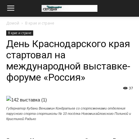
Домой
В крае и стране
В крае и стране
День Краснодарского края
стартовал на
международной выставке-
форуме «Россия»
37
Губернатор Кубани Вениамин Кондратьев со спортсменками отделения
парусного спорта спортшколы № 10 посёлка Новомихайловского Полиной и
Кристиной Радько