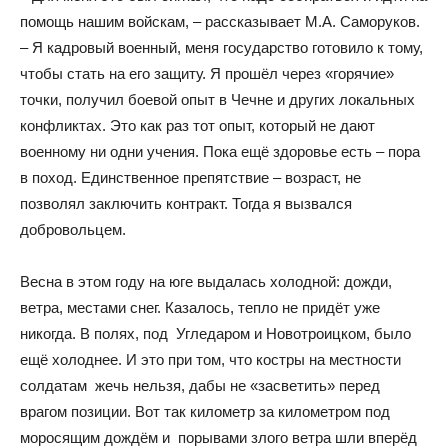
помощь нашим войскам, – рассказывает М.А. Саморуков.
– Я кадровый военный, меня государство готовило к тому,
чтобы стать на его защиту. Я прошёл через «горячие»
точки, получил боевой опыт в Чечне и других локальных
конфликтах. Это как раз тот опыт, который не дают
военному ни одни учения. Пока ещё здоровье есть – пора
в поход. Единственное препятствие – возраст, не
позволял заключить контракт. Тогда я вызвался
добровольцем.
Весна в этом году на юге выдалась холодной: дожди,
ветра, местами снег. Казалось, тепло не придёт уже
никогда. В полях, под
Угледаром и Новотроицком, было
ещё холоднее. И это при том, что костры на местности
солдатам
жечь нельзя, дабы не «засветить» перед
врагом позиции. Вот так километр за километром под
моросящим дождём и
порывами злого ветра шли вперёд