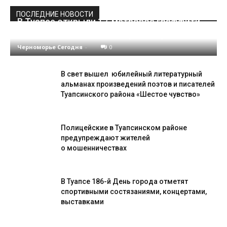
ПОСЛЕДНИЕ НОВОСТИ
В Туапсе открыли 12-метровое граффити,
посвящённое Николаю Дроздову
Черноморье Сегодня
-
0
В свет вышел юбилейный литературный
альманах произведений поэтов и писателей
Туапсинского района «Шестое чувство»
Полицейские в Туапсинском районе
предупреждают жителей
о мошенничествах
В Туапсе 186-й День города отметят
спортивными состязаниями, концертами,
выставками