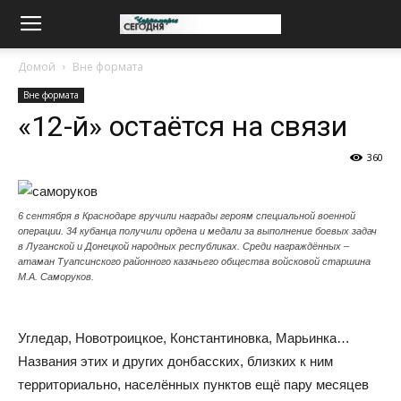
Домой
Вне формата
Вне формата
«12-й» остаётся на связи
360
6 сентября в Краснодаре вручили награды героям специальной военной
операции. 34 кубанца получили ордена и медали за выполнение боевых задач
в Луганской и Донецкой народных республиках. Среди награждённых –
атаман Туапсинского районного казачьего общества войсковой старшина
М.А. Саморуков.
Угледар, Новотроицкое, Константиновка, Марьинка…
Названия этих и других донбасских, близких к ним
территориально, населённых пунктов ещё пару месяцев