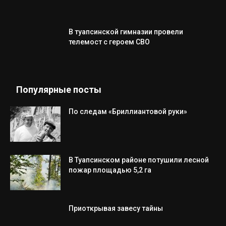
В туапсинской гимназии провели
телемост с героем СВО
Популярные посты
По следам «Бриллиантовой руки»
В Туапсинском районе потушили лесной
пожар площадью 5,2 га
Приоткрывая завесу тайны