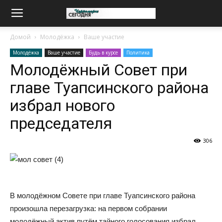
Домой
Молодёжка
Ваше участие
Молодёжка
Ваше участие
Будь в курсе
Политика
Молодёжный Совет при
главе Туапсинского района
избрал нового
председателя
306
В молодёжном Совете при главе Туапсинского района
произошла перезагрузка: на первом собрании
молодёжный актив путём тайного голосования избрал