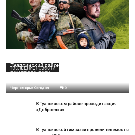
Туапсинский район отметил сегодня
ПОСЛЕДНИЕ НОВОСТИ
памятную дату –
окончание Туапсинской оборонительной опер
Черноморье Сегодня
-
0
В Туапсинском районе проходит акция
«Доброёлка»
В туапсинской гимназии провели телемост с