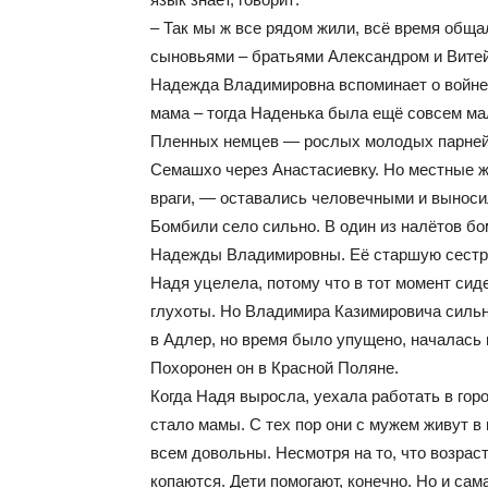
– Так мы ж все рядом жили, всё время обща
сыновьями – братьями Александром и Витей
Надежда Владимировна вспоминает о войне, 
мама – тогда Наденька была ещё совсем 
Пленных немцев — рослых молодых парней 
Семашхо через Анастасиевку. Но местные ж
враги, — оставались человечными и выносил
Бомбили село сильно. В один из налётов б
Надежды Владимировны. Её старшую сестру 
Надя уцелела, потому что в тот момент сид
глухоты. Но Владимира Казимировича сильно 
в Адлер, но время было упущено, началась 
Похоронен он в Красной Поляне.
Когда Надя выросла, уехала работать в горо
стало мамы. С тех пор они с мужем живут в 
всем довольны. Несмотря на то, что возраст,
копаются. Дети помогают, конечно. Но и са