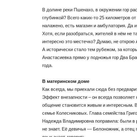
В долине реки Пшенахо, в окружении гор ра
глубинкой? Всего каких-то 25 километров о
налажено, есть магазин и амбулатория. Да 
Хотя, если разобраться, жителей в нём не т
интересно это местечко? Думаю, не открою 
А исторически стало тем рубежом, за котор
Анастасиевка прямо у подножья гор Два Бра
года.
В материнском доме
Как всегда, мы приехали сюда без предвари
Эффект внезапности – он всегда позволяет н
общение становится живым и интересным. В
семье Колесниковых. Глава семейства Григо
Надежда Владимировна поправила: были в р
не знает. Её девичья — Белоножник, а отец 
язык знает, говорит: