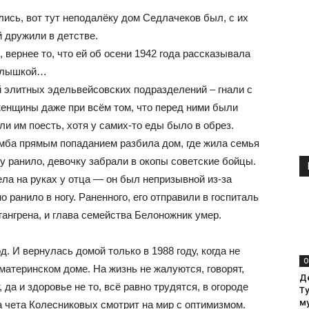
лись, вот тут неподалёку дом Седлачеков был, с их
 дружили в детстве.
вернее то, что ей об осени 1942 года рассказывала
малышкой…
элитных эдельвейсовских подразделений – гнали с
енщины даже при всём том, что перед ними были
и им поесть, хотя у самих-то еды было в обрез.
омба прямым попаданием разбила дом, где жила семья
ранило, девочку забрали в окопы советские бойцы.
ела на руках у отца — он был непризывной из-за
ранило в ногу. Раненного, его отправили в госпиталь
гангрена, и глава семейства Белоножник умер.
д. И вернулась домой только в 1988 году, когда не
О
материнском доме. На жизнь не жалуются, говорят,
Д
 да и здоровье не то, всё равно трудятся, в огороде
Т
м
ма чета Колесниковых смотрит на мир с оптимизмом.