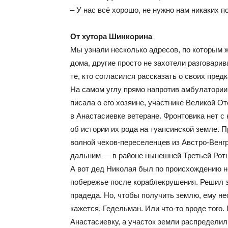
– У нас всё хорошо, не нужно нам никаких п
От хутора Шинкорина
Мы узнали несколько адресов, по которым ж
дома, другие просто не захотели разговарив
те, кто согласился рассказать о своих пред
На самом углу прямо напротив амбулатории
писала о его хозяине, участнике Великой
в Анастасиевке ветеране. Фронтовика нет с 
об истории их рода на туапсинской земле. П
волной чехов-переселенцев из Австро-Венг
дальним — в районе нынешней Третьей Рот
А вот дед Николая был по происхождению не
побережье после кораблекрушения. Решил з
прадеда. Но, чтобы получить землю, ему н
кажется, Гедельман. Или что-то вроде того.
Анастасиевку, а участок земли распредели