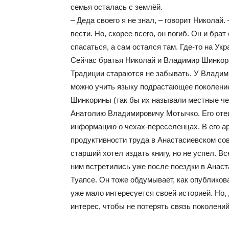
семья осталась с землёй.
– Деда своего я не знал, – говорит Николай
вести. Но, скорее всего, он погиб. Он и бра
спасаться, а сам остался там. Где-то на Ук
Сейчас братья Николай и Владимир Шинкора
Традиции стараются не забывать. У Владим
можно учить языку подрастающее поколени
Шинкорины (так бы их называли местные че
Анатолию Владимировичу Мотычко. Его оте
информацию о чехах-переселенцах. В его а
продуктивности труда в Анастасиевском совх
старший хотел издать книгу, но не успел. В
ним встретились уже после поездки в Анас
Туапсе. Он тоже обдумывает, как опубликов
уже мало интересуется своей историей. Но, д
интерес, чтобы не потерять связь поколений