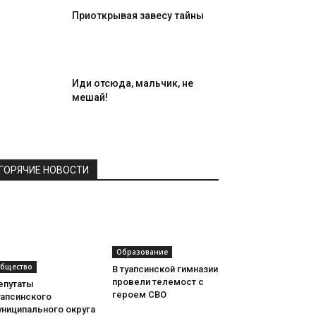
Приоткрывая завесу тайны
Иди отсюда, мальчик, не
мешай!
ГОРЯЧИЕ НОВОСТИ
Образование
бщество
В туапсинской гимназии
провели телемост с
епутаты
героем СВО
уапсинского
униципального округа