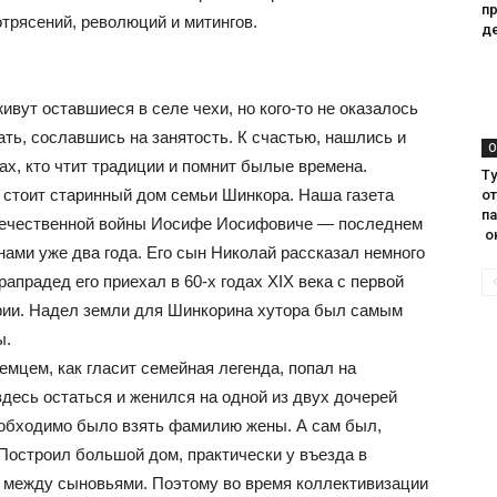
п
отрясений, революций и митингов.
д
ивут оставшиеся в селе чехи, но кого-то не оказалось
ать, сославшись на занятость. К счастью, нашлись и
О
ках, кто чтит традиции и помнит былые времена.
Ту
 стоит старинный дом семьи Шинкора. Наша газета
о
па
 Отечественной войны Иосифе Иосифовиче — последнем
о
нами уже два года. Его сын Николай рассказал немного
рапрадед его приехал в 60-х годах XIX века с первой
рии. Надел земли для Шинкорина хутора был самым
ы.
мцем, как гласит семейная легенда, попал на
десь остаться и женился на одной из двух дочерей
еобходимо было взять фамилию жены. А сам был,
 Построил большой дом, практически у въезда в
л между сыновьями. Поэтому во время коллективизации