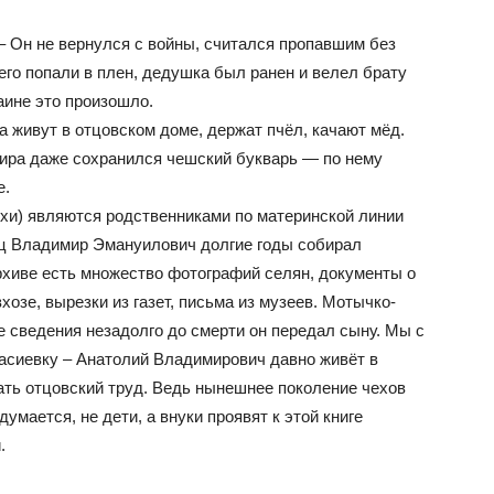
. – Он не вернулся с войны, считался пропавшим без
т его попали в плен, дедушка был ранен и велел брату
раине это произошло.
 живут в отцовском доме, держат пчёл, качают мёд.
ира даже сохранился чешский букварь — по нему
е.
хи) являются родственниками по материнской линии
ц Владимир Эмануилович долгие годы собирал
рхиве есть множество фотографий селян, документы о
озе, вырезки из газет, письма из музеев. Мотычко-
се сведения незадолго до смерти он передал сыну. Мы с
тасиевку – Анатолий Владимирович давно живёт в
ать отцовский труд. Ведь нынешнее поколение чехов
умается, не дети, а внуки проявят к этой книге
.