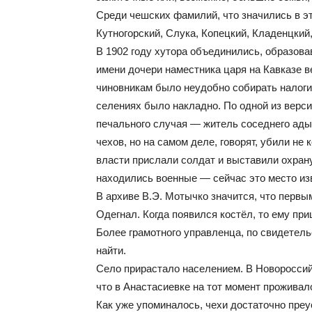
Среди чешских фамилий, что значились в эт
Кутногорский, Слука, Копецкий, Кладенцкий,
В 1902 году хутора объединились, образова
имени дочери наместника царя на Кавказе в
чиновникам было неудобно собирать налоги 
селениях было накладно. По одной из верси
печального случая — житель соседнего адыг
чехов, но на самом деле, говорят, убили не 
власти прислали солдат и выставили охрану
находились военные — сейчас это место изв
В архиве В.Э. Мотычко значится, что первы
Одегнал. Когда появился костёл, то ему пр
Более грамотного управленца, по свидетел
найти.
Село прирастало населением. В Новороссийс
что в Анастасиевке на тот момент проживал
Как уже упоминалось, чехи достаточно пре