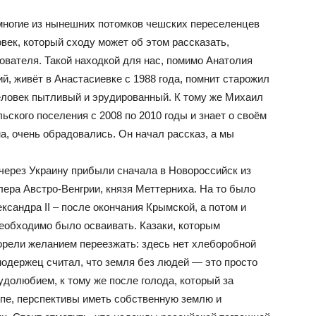
 многие из нынешних потомков чешских переселенцев
ловек, который сходу может об этом рассказать,
ователя. Такой находкой для нас, помимо Анатолия
й, живёт в Анастасиевке с 1988 года, помнит старожил
человек пытливый и эрудированный. К тому же Михаил
ьского поселения с 2008 по 2010 годы и знает о своём
ма, очень обрадовались. Он начал рассказ, а мы
 через Украину прибыли сначала в Новороссийск из
ера Австро-Венгрии, князя Меттерниха. На то было
ксандра II – после окончания Крымской, а потом и
еобходимо было осваивать. Казаки, которым
горели желанием переезжать: здесь нет хлеборобной
модержец считал, что земля без людей — это просто
удолюбием, к тому же после голода, который за
опе, перспективы иметь собственную землю и