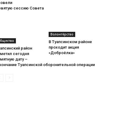
ровели
евятую сессию Совета
Волонтёрство
бщество
В Туапсинском районе
проходит акция
апсинский район
«Доброёлка»
тметил сегодня
мятную дату –
кончание Туапсинской оборонительной операции