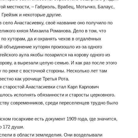
ой местности, – Габриэль, Врабец, Мотычко, Балаус,
 Грейзик и некоторые другие.
в село Анастасиевку, своё название оно получило по
еликого князя Михаила Романова. Дело в том, что
по хуторам, да и охранять чехов в отдалённых
й объединение хуторян произошло из-за одного
ейского аула якобы позарился на корову одного из
корову, а вырезали целую семью. И как раз после этого
 по реке с восточной стороны. Несколько лет там
естно как урочище Третья Рота.
м старостой Анастасиевки стал Карл Карлович
ишлось исполнять обязанности и старосты церковного.
ьству современников, среди переселенцев трудно было
ком госархиве есть документ 1909 года, где значится,
о 172 души.
успели в области земледелия. Они возделывали