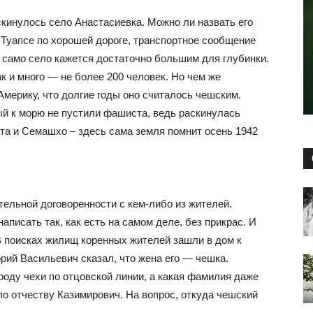
скинулось село Анастасиевка. Можно ли назвать его
т Туапсе по хорошей дороге, транспортное сообщение
и само село кажется достаточно большим для глубинки.
ак и много — не более 200 человек. Но чем же
Америку, что долгие годы оно считалось чешским.
ый к морю не пустили фашиста, ведь раскинулась
та и Семашхо – здесь сама земля помнит осень 1942
тельной договоренности с кем-либо из жителей.
аписать так, как есть на самом деле, без прикрас. И
 поисках жилищ коренных жителей зашли в дом к
рий Васильевич сказал, что жена его — чешка.
оду чехи по отцовской линии, а какая фамилия даже
по отчеству Казимирович. На вопрос, откуда чешский