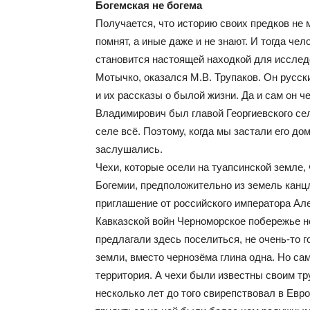
Богемская не богема
Получается, что историю своих предков не
помнят, а иные даже и не знают. И тогда че
становится настоящей находкой для исслед
Мотычко, оказался М.В. Трупаков. Он русски
и их рассказы о былой жизни. Да и сам он 
Владимирович был главой Георгиевского сел
селе всё. Поэтому, когда мы застали его до
заслушались.
Чехи, которые осели на туапсинской земле,
Богемии, предположительно из земель канцл
приглашение от российского императора Але
Кавказской войн Черноморское побережье н
предлагали здесь поселиться, не очень-то 
земли, вместо чернозёма глина одна. Но са
территория. А чехи были известны своим тр
несколько лет до того свирепствовал в Евр