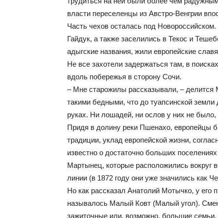
трудиться на ней были более чем радужным
власти переселенцы из Австро-Венгрии впо
Часть чехов осталась под Новороссийском.
Гайдук, а также заселились в Текос и Тешеб
адыгские названия, жили европейские слав
Не все захотели задержаться там, в поиска
вдоль побережья в сторону Сочи.
– Мне старожилы рассказывали, – делится 
такими бедными, что до туапсинской земли 
руках. Ни лошадей, ни ослов у них не было,
Придя в долину реки Пшенахо, европейцы б
традиции, уклад европейской жизни, соглас
известно о достаточно больших поселениях
Мартынец, которые расположились вокруг в
линии (в 1872 году они уже значились как Ч
Но как рассказал Анатолий Мотычко, у его п
называлось Малый Ковт (Малый угол). Сме
зажиточные или, возможно, большие семьи,