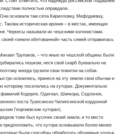
и. Стоит отметить, что надежды российской тогдашней
следствии полностью оправдали.
 Они основали там сёла Кирилловку, Мефодиевку,
с. Такова историческая ирония – в местах, имеющих
яне. Черкесы называли их чешскими колонистами.
х своей «земли обетованной» часть семей отправилась
Михаил Трупаков, – что иные из чешской общины были
добирались пешком, неся свой скарб буквально на
 поэтому иногда грузили свои пожитки на собак.
ыстро освоились, принеся на эту землю свои обычаи и
но которому поселились на хуторах. Документально
 фамилий Кодерле, Одегнал, Шинкора, Седлачек,
оенного поста Туапсинско-Чилипсинской кордонной
ешские Георгиевские хутора»).
редков тоже был кусочек своей земли, и то место
ю предположить, что хутора основывали более-менее
 которые были способны обработать обширные угодья.