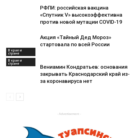
РФПИ: российская вакцина
«Спутник V» высокоэффективна
против новой мутации COVID-19
Акция «Тайный Дед Мороз»
стартовала по всей России
В крае и
стране
В крае и
стране
Вениамин Кондратьев: основания
закрывать Краснодарский край из-
за коронавируса нет
В крае и
стране
- Advertisement -