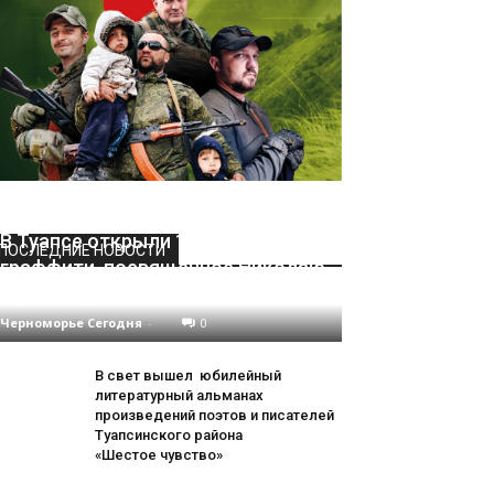
В Туапсе открыли 12-метровое
ПОСЛЕДНИЕ НОВОСТИ
граффити, посвящённое Николаю
Дроздову
Черноморье Сегодня
-
0
В свет вышел юбилейный
литературный альманах
произведений поэтов и писателей
Туапсинского района
«Шестое чувство»