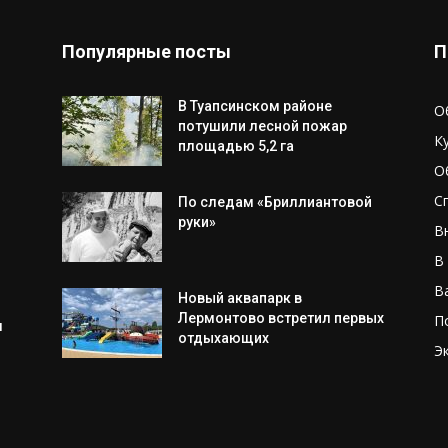
Популярные посты
П
В Туапсинском районе
О
потушили лесной пожар
К
площадью 5,2 га
О
С
По следам «Бриллиантовой
руки»
В
В
В
Новый аквапарк в
Лермонтово встретил первых
П
м
отдыхающих
Э