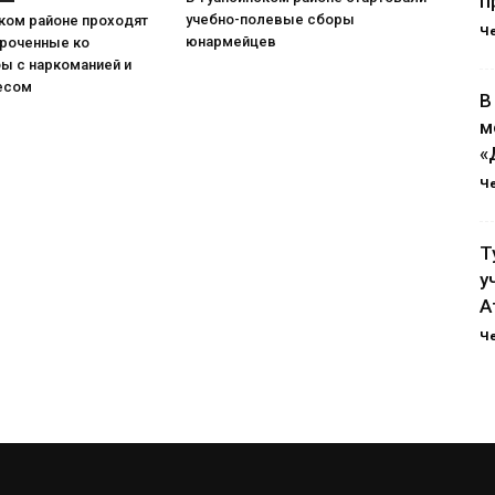
п
учебно-полевые сборы
ком районе проходят
Ч
юнармейцев
уроченные ко
ы с наркоманией и
есом
В
м
«
Ч
Т
у
А
Ч