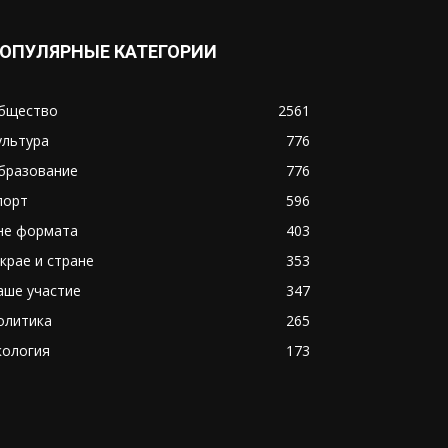
ОПУЛЯРНЫЕ КАТЕГОРИИ
бщество
2561
ультура
776
бразование
776
порт
596
не формата
403
 крае и стране
353
аше участие
347
олитика
265
кология
173