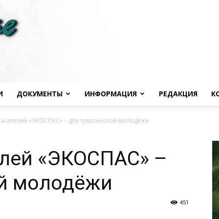
И
ДОКУМЕНТЫ
ИНФОРМАЦИЯ
РЕДАКЦИЯ
К
Черноморье
пасателей «ЭКОСПАС» – для туапсинской молодёжи
елей «ЭКОСПАС» –
ой молодёжи
сегодня
451