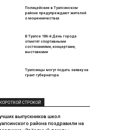
Полицейские в Туапсинском
районе предупреждают жителей
о мошенничествах
В Туапсе 186-й День города
отметят спортивными
состязаниями, концертами,
выставками
Туапсинцы могут подать заявку на
грант губернатора
КОРОТКОЙ СТРОКОЙ
учших выпускников школ
уапсинского района поздравили на