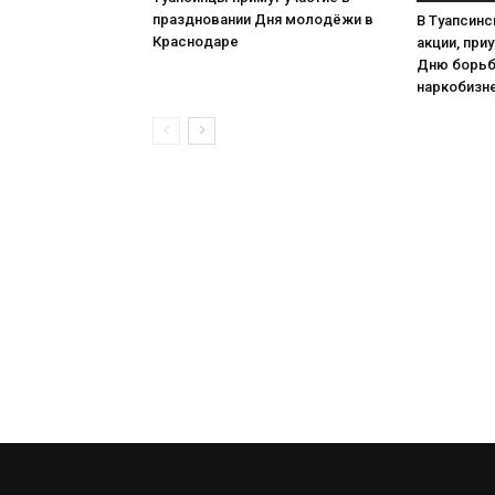
праздновании Дня молодёжи в
В Туапсинс
Краснодаре
акции, при
Дню борьб
наркобизн