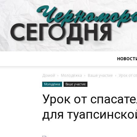
НОВОСТ
Домой
Молодёжка
Ваше участие
Урок от с
Молодёжка
Ваше участие
Урок от спасат
для туапсинск