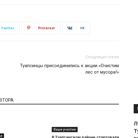
Twitter
Pinterest
VK
Следующая статья
Туапсинцы присоединились к акции «Очистим
лес от мусора!»
АВТОРА
Л
Ваше участие
Т
ие
В Туапсинском районе стартовали