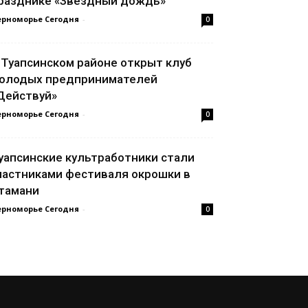
разднике «Звёздный дождь»
ерноморье Сегодня
-
0
 Туапсинском районе открыт клуб
олодых предпринимателей
Действуй»
ерноморье Сегодня
-
0
уапсинские культработники стали
частниками фестиваля окрошки в
тамани
ерноморье Сегодня
-
0