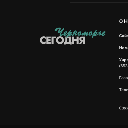
О 
Сай
Ном
Учр
(352
Глав
Теле
Свяж