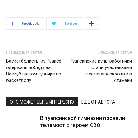
Facebook
Twitter
Предыдущая статья
Следующая статья
Баскетболисты из Туапсе
Туапсинские культработники
одержали победу на
стали участниками
Всекубанском турнире по
фестиваля окрошки в
баскетболу
Атамани
ЭТО МОЖЕТ БЫТЬ ИНТЕРЕСНО
ЕЩЕ ОТ АВТОРА
В туапсинской гимназии провели
телемост с героем СВО