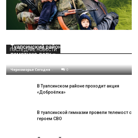
Туапсинский район отметил сегодня
ПОСЛЕДНИЕ НОВОСТИ
памятную дату –
окончание Туапсинской оборонительной опер
Черноморье Сегодня
-
0
В Туапсинском районе проходит акция
«Доброёлка»
В туапсинской гимназии провели телемост с
героем СВО