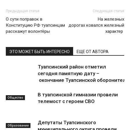
Предыдущая статья
Следующая статья
О сути поправок в
На железных
Конституцию РФ туапсинцам
дорогах ковался железный
расскажут волонтёры
характер
ЭТО МОЖЕТ БЫТЬ ИНТЕРЕСНО
ЕЩЕ ОТ АВТОРА
Туапсинский район отметил
сегодня памятную дату –
окончание Туапсинской оборонитель
В туапсинской гимназии провели
Общество
телемост с героем СВО
Депутаты Туапсинского
Образование
муниципального округа провели