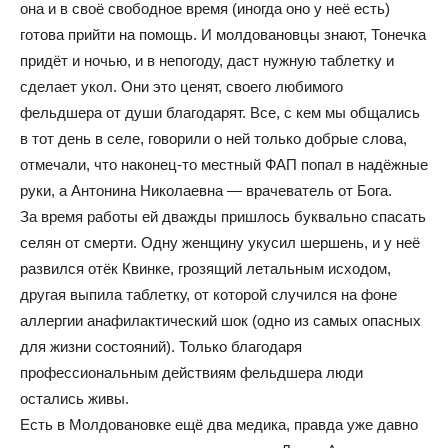
она и в своё свободное время (иногда оно у неё есть)
готова прийти на помощь. И молдовановцы знают, Тонечка
придёт и ночью, и в непогоду, даст нужную таблетку и
сделает укол. Они это ценят, своего любимого
фельдшера от души благодарят. Все, с кем мы общались
в тот день в селе, говорили о ней только добрые слова,
отмечали, что наконец-то местный ФАП попал в надёжные
руки, а Антонина Николаевна — врачеватель от Бога.
За время работы ей дважды пришлось буквально спасать
селян от смерти. Одну женщину укусил шершень, и у неё
развился отёк Квинке, грозящий летальным исходом,
другая выпила таблетку, от которой случился на фоне
аллергии анафилактический шок (одно из самых опасных
для жизни состояний). Только благодаря
профессиональным действиям фельдшера люди
остались живы.
Есть в Молдовановке ещё два медика, правда уже давно