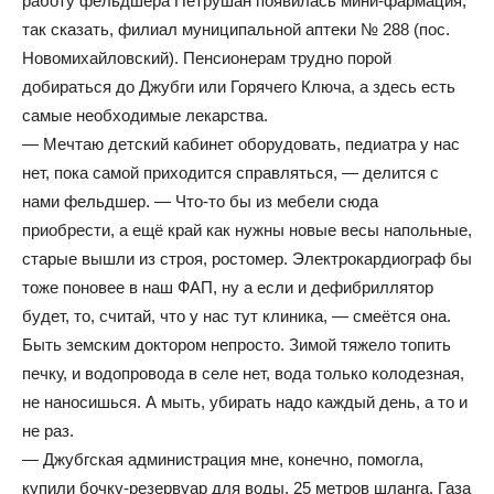
работу фельдшера Петрушан появилась мини-фармация,
так сказать, филиал муниципальной аптеки № 288 (пос.
Новомихайловский). Пенсионерам трудно порой
добираться до Джубги или Горячего Ключа, а здесь есть
самые необходимые лекарства.
— Мечтаю детский кабинет оборудовать, педиатра у нас
нет, пока самой приходится справляться, — делится с
нами фельдшер. — Что-то бы из мебели сюда
приобрести, а ещё край как нужны новые весы напольные,
старые вышли из строя, ростомер. Электрокардиограф бы
тоже поновее в наш ФАП, ну а если и дефибриллятор
будет, то, считай, что у нас тут клиника, — смеётся она.
Быть земским доктором непросто. Зимой тяжело топить
печку, и водопровода в селе нет, вода только колодезная,
не наносишься. А мыть, убирать надо каждый день, а то и
не раз.
— Джубгская администрация мне, конечно, помогла,
купили бочку-резервуар для воды, 25 метров шланга. Газа