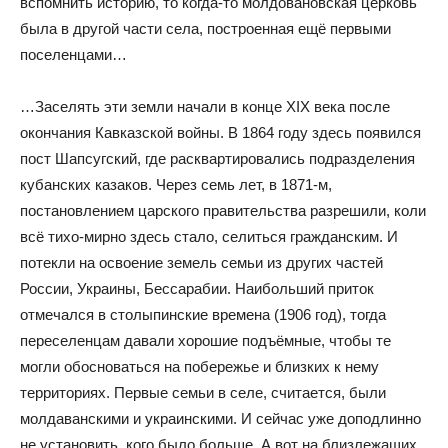
вспомнить историю, то когда-то молдовановская церковь
была в другой части села, построенная ещё первыми
поселенцами…
…Заселять эти земли начали в конце XIX века после
окончания Кавказской войны. В 1864 году здесь появился
пост Шапсугский, где расквартировались подразделения
кубанских казаков. Через семь лет, в 1871-м,
постановлением царского правительства разрешили, коли
всё тихо-мирно здесь стало, селиться гражданским. И
потекли на освоение земель семьи из других частей
России, Украины, Бессарабии. Наибольший приток
отмечался в столыпинские времена (1906 год), тогда
переселенцам давали хорошие подъёмные, чтобы те
могли обосноваться на побережье и близких к нему
территориях. Первые семьи в селе, считается, были
молдаванскими и украинскими. И сейчас уже доподлинно
не установить, кого было больше. А вот на близлежащих