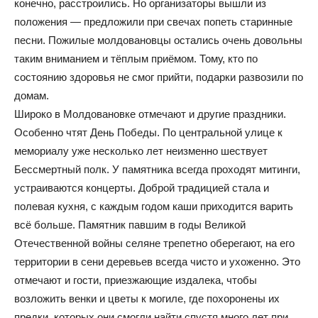
конечно, расстроились. Но организаторы вышли из
положения — предложили при свечах попеть старинные
песни. Пожилые молдовановцы остались очень довольны
таким вниманием и тёплым приёмом. Тому, кто по
состоянию здоровья не смог прийти, подарки развозили по
домам.
Широко в Молдовановке отмечают и другие праздники.
Особенно чтят День Победы. По центральной улице к
мемориалу уже несколько лет неизменно шествует
Бессмертный полк. У памятника всегда проходят митинги,
устраиваются концерты. Доброй традицией стала и
полевая кухня, с каждым годом каши приходится варить
всё больше. Памятник павшим в годы Великой
Отечественной войны селяне трепетно оберегают, на его
территории в сени деревьев всегда чисто и ухоженно. Это
отмечают и гости, приезжающие издалека, чтобы
возложить венки и цветы к могиле, где похоронены их
предки, которых они смогли найти спустя много лет при