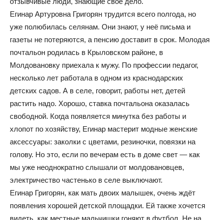
отзывчивые люди, знающие своё дело.
Егинар Артуровна Григорян трудится всего полгода, но
уже полюбилась селянам. Они знают, у неё письма и
газеты не потеряются, а пенсию доставит в срок. Молодая
почтальон родилась в Крыловском районе, в
Молдовановку приехала к мужу. По профессии педагог,
несколько лет работала в одном из краснодарских
детских садов. А в селе, говорит, работы нет, детей
растить надо. Хорошо, ставка почтальона оказалась
свободной. Когда появляется минутка без работы и
хлопот по хозяйству, Егинар мастерит модные женские
аксессуары: заколки с цветами, резиночки, повязки на
голову. Но это, если по вечерам есть в доме свет — как
мы уже неоднократно слышали от молдовановцев,
электричество частенько в селе выключают.
Егинар Григорян, как мать двоих малышек, очень ждёт
появления хорошей детской площадки. Ей также хочется
видеть, как местные мальчишки гоняют в футбол. Не на