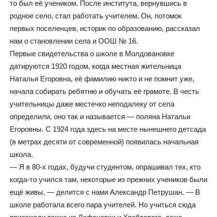
то был её учеником. После института, вернувшись в
родное село, стал работать учителем. Он, потомок
первых поселенцев, историк по образованию, рассказал
нам о становлении села и ООШ № 16.
Первые свидетельства о школе в Молдовановке
датируются 1920 годом, когда местная жительница
Наталья Егоровна, её фамилию никто и не помнит уже,
начала собирать ребятню и обучать её грамоте. В честь
учительницы даже местечко неподалеку от села
определили, оно так и называется — поляна Натальи
Егоровны. С 1924 года здесь на месте нынешнего детсада
(в метрах десяти от современной) появилась начальная
школа.
— Я в 80-х годах, будучи студентом, опрашивал тех, кто
когда-то учился там, некоторые из прежних учеников были
ещё живы, — делится с нами Александр Петрушан. — В
школе работала всего пара учителей. Но учиться сюда