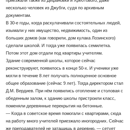
приезжали также из Дефановки и Хребтового, даже
несколько человек из Джубги, судя по архивным
документам.
В 30-е годы, когда раскулачивали состоятельных людей,
изымали у них имущество, недвижимость, один из
больших домов (как говорили, дом кулака Лозинского)
сделали школой. И тогда уже появилась семилетка.
Потом этот дом отдали под квартиры учителям.
Здание современной школы, которое сейчас
реконструируют, появилось в конце 50-х. И ученики уже
могли в течение 8 лет получать полноценное основное
общее образование (сейчас 9 лет). Тогда директором стал
Д.М. Вердиев. При нём появились отопление и столовая с
обеденным залом, к зданию школы пристроили класс,
поменяли деревянные перекрытия на бетонные.
— Когда в советское время помогали с квартирами, сюда
на работу много учителей приезжало иногородних. Сейчас
же преподавателей не затащишь в деревню, — сетует