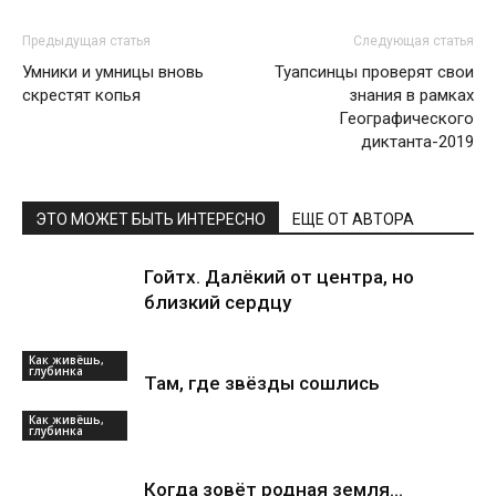
Предыдущая статья
Следующая статья
Умники и умницы вновь
Туапсинцы проверят свои
скрестят копья
знания в рамках
Географического
диктанта-2019
ЭТО МОЖЕТ БЫТЬ ИНТЕРЕСНО
ЕЩЕ ОТ АВТОРА
Гойтх. Далёкий от центра, но
близкий сердцу
Как живёшь,
глубинка
Там, где звёзды сошлись
Как живёшь,
глубинка
Когда зовёт родная земля…