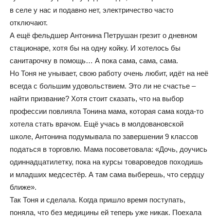
в селе у нас и подавно нет, электричество часто
отключают.
А ещё фельдшер Антонина Петрушан грезит о дневном
стационаре, хотя бы на одну койку. И хотелось бы
санитарочку в помощь… А пока сама, сама, сама.
Но Тоня не унывает, свою работу очень любит, идёт на неё
всегда с большим удовольствием. Это ли не счастье –
найти призвание? Хотя стоит сказать, что на выбор
профессии повлияла Тонина мама, которая сама когда-то
хотела стать врачом. Ещё учась в молдовановской
школе, Антонина подумывала по завершении 9 классов
податься в торговлю. Мама посоветовала: «Дочь, доучись
одиннадцатилетку, пока на курсы товароведов походишь
и младших медсестёр. А там сама выберешь, что сердцу
ближе».
Так Тоня и сделала. Когда пришло время поступать,
поняла, что без медицины ей теперь уже никак. Поехала