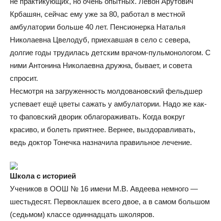
не практикующих, но очень опытных. Левон Арутович
Крбашян, сейчас ему уже за 80, работал в местной
амбулатории больше 40 лет. Пенсионерка Наталья
Николаевна Цвелодуб, приехавшая в село с севера,
долгие годы трудилась детским врачом-пульмонологом. С
ними Антонина Николаевна дружна, бывает, и совета
спросит.
Несмотря на загруженность молдовановский фельдшер
успевает ещё цветы сажать у амбулатории. Надо же как-
то фаповский дворик облагораживать. Когда вокруг
красиво, и болеть приятнее. Вернее, выздоравливать,
ведь доктор Тонечка назначила правильное лечение.
Школа с историей
Учеников в ООШ № 16 имени М.В. Авдеева немного —
шестьдесят. Первоклашек всего двое, а в самом большом
(седьмом) классе одиннадцать школяров.