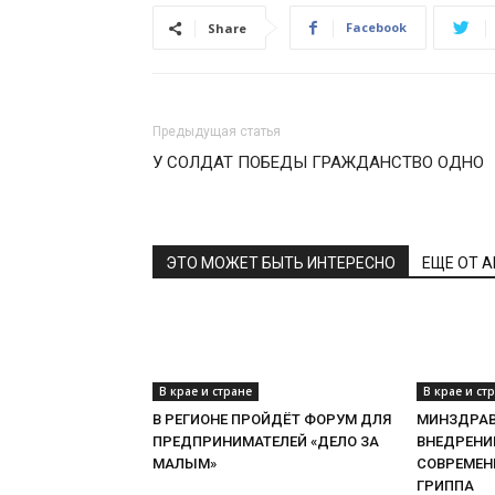
Facebook
Share
Предыдущая статья
У СОЛДАТ ПОБЕДЫ ГРАЖДАНСТВО ОДНО
ЭТО МОЖЕТ БЫТЬ ИНТЕРЕСНО
ЕЩЕ ОТ 
В крае и стране
В крае и ст
В РЕГИОНЕ ПРОЙДЁТ ФОРУМ ДЛЯ
МИНЗДРАВ
ПРЕДПРИНИМАТЕЛЕЙ «ДЕЛО ЗА
ВНЕДРЕНИ
МАЛЫМ»
СОВРЕМЕН
ГРИППА