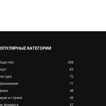
ОПУЛЯРНЫЕ КАТЕГОРИИ
бщество
208
порт
83
ультура
72
бразование
71
фиша
48
 крае и стране
43
не формата
37