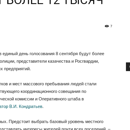
 БОЛЕЕ 12 ТЫСЯЧ
7
в единый день голосования 8 сентября будут более
полиции, представители казачества и Росгвардии,
х предприятий.
ков и мест массового пребывания людей стали
ствующего координационного совещания по
ческой комиссии и Оперативного штаба в
атор В.И. Кондратьев
.
нных. Предстоит выбрать базовый уровень местного
едставлять интересы жителей почти всех поселений, –