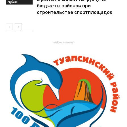
стране
бюджеты районов при
строительстве спортплощадок
В крае и
стране
- Advertisement -