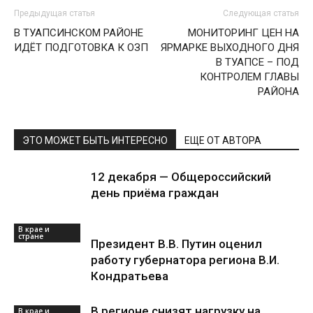
Предыдущая статья
Следующая статья
В ТУАПСИНСКОМ РАЙОНЕ
МОНИТОРИНГ ЦЕН НА
ИДЁТ ПОДГОТОВКА К ОЗП
ЯРМАРКЕ ВЫХОДНОГО ДНЯ
В ТУАПСЕ – ПОД
КОНТРОЛЕМ ГЛАВЫ
РАЙОНА
ЭТО МОЖЕТ БЫТЬ ИНТЕРЕСНО
ЕЩЕ ОТ АВТОРА
12 декабря — Общероссийский
день приёма граждан
В крае и
стране
Президент В.В. Путин оценил
работу губернатора региона В.И.
Кондратьева
В регионе снизят нагрузку на
В крае и