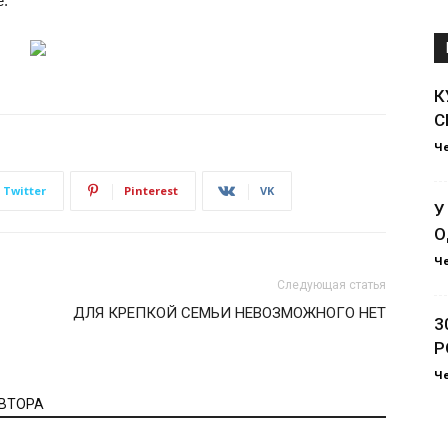
е.
К
С
Ч
Twitter
Pinterest
VK
У
О
Ч
Следующая статья
ДЛЯ КРЕПКОЙ СЕМЬИ НЕВОЗМОЖНОГО НЕТ
3
Р
Ч
АВТОРА