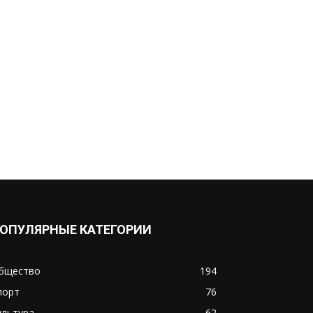
ОПУЛЯРНЫЕ КАТЕГОРИИ
бщество
194
порт
76
ультура
62