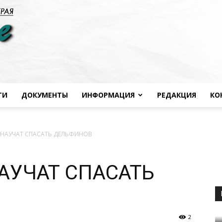
ТИ
ДОКУМЕНТЫ
ИНФОРМАЦИЯ
РЕДАКЦИЯ
КО
Черноморье
 НАУЧАТ СПАСАТЬ ДЕЛЬФИНОВ
АУЧАТ СПАСАТЬ
сегодня
2