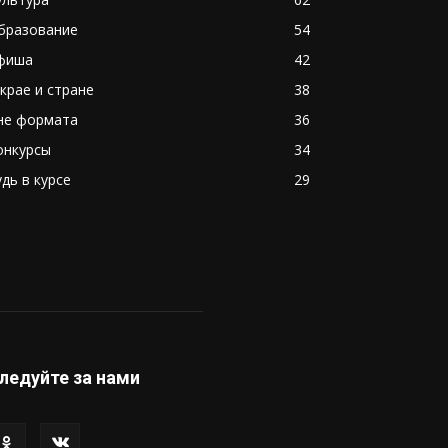
бразование
54
фиша
42
 крае и стране
38
не формата
36
онкурсы
34
удь в курсе
29
ледуйте за нами