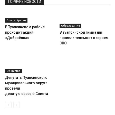
ГОРЯЧИЕ НОВОСТИ
Волонтёрство
Образование
В Туапсинском районе
проходит акция
В туапсинской гимназии
«Доброёлка»
провели телемост с героем
СВО
Общество
Депутаты Туапсинского
муниципального округа
провели
девятую сессию Совета