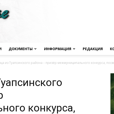
И
ДОКУМЕНТЫ
ИНФОРМАЦИЯ
РЕДАКЦИЯ
К
Черноморье
а из Туапсинского района – призёр межмуниципального конкурса, пос
Туапсинского
р
сегодня
ного конкурса,