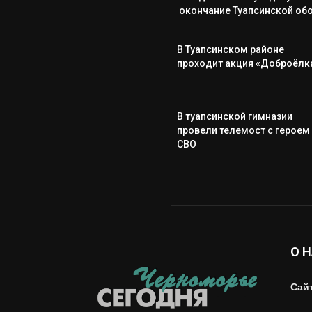
окончание Туапсинской об
В Туапсинском районе
проходит акция «Доброёлк
В туапсинской гимназии
провели телемост с героем
СВО
О 
Сай