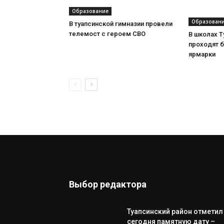
Образование
Образован
В туапсинской гимназии провели
телемост с героем СВО
В школах Т
проходят 
ярмарки
Выбор редактора
Туапсинский район отметил
сегодня памятную дату –