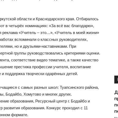
ркутской области и Краснодарского края. Отбиралось
от в четырёх номинациях: «За всё вас благодарю»,
я реклама «Учитель – это…», «Учитель в моей жизни»
 работах вспоминали о классных руководителях,
телями, но и друзьями-наставниками. При
пертной группы руководствовались критериями оценки.
нта, соответствие видео тематике, а также качество
ышение престижа профессии учителя, воспитание
е и поддержка творчески одарённых детей.
учащиеся с самых разных школ: Туапсинского района,
Д
ы, Бодайбо, Хомутово и многих других.
п
ение образования, Ресурсный центр г. Бодайбо и
п
тр развития образования. Конкурс проходил с 11
п
ионном формате.