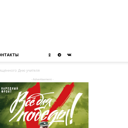
ОНТАКТЫ
вящённого Дню учителя
- Advertisement -