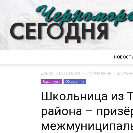
НОВОСТ
Домой
Будь в курсе
Образование
Школьниц
Будь в курсе
Образование
Школьница из 
района – призё
межмуниципаль