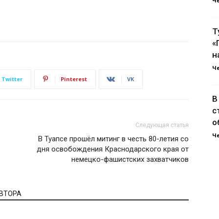
Ч
Т
«
н
Ч
Twitter
Pinterest
VK
В
с
о
Следующая статья
Ч
В Туапсе прошёл митинг в честь 80-летия со
дня освобождения Краснодарского края от
немецко-фашистских захватчиков
АВТОРА