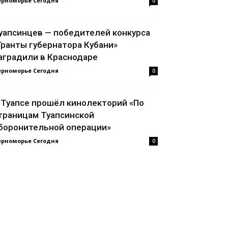
ерноморье Сегодня
-
0
уапсинцев — победителей конкурса
Гранты губернатора Кубани»
аградили в Краснодаре
ерноморье Сегодня
-
0
 Туапсе прошёл кинолекторий «По
траницам Туапсинской
боронительной операции»
ерноморье Сегодня
-
0