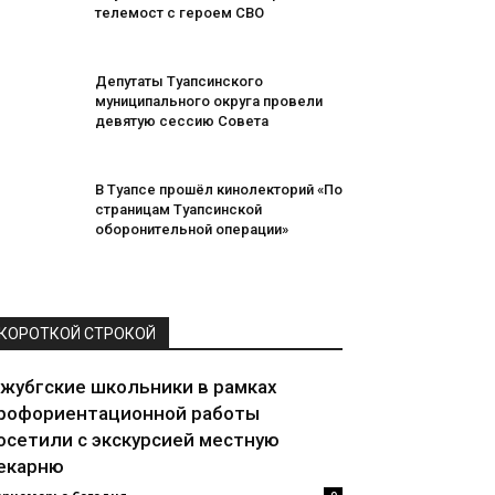
телемост с героем СВО
Депутаты Туапсинского
муниципального округа провели
девятую сессию Совета
В Туапсе прошёл кинолекторий «По
страницам Туапсинской
оборонительной операции»
КОРОТКОЙ СТРОКОЙ
жубгские школьники в рамках
рофориентационной работы
осетили с экскурсией местную
екарню