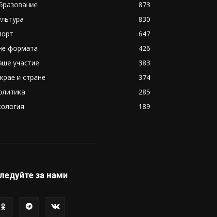
бразование
873
ультура
830
порт
647
не формата
426
аше участие
383
 крае и стране
374
олитика
285
кология
189
ледуйте за нами