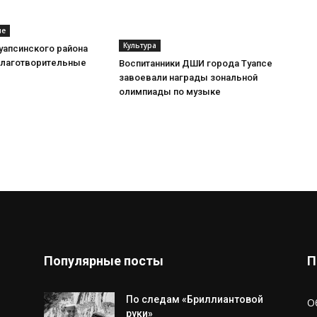
ие
Культура
уапсинского района
благотворительные
Воспитанники ДШИ города Туапсе
завоевали награды зональной
олимпиады по музыке
Популярные посты
П
По следам «Бриллиантовой
О
руки»