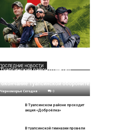
ПОСЛЕДНИЕ НОВОСТИ
Туапсинский район отметил
сегодня памятную дату –
окончание Туапсинской оборонительной операции
Черноморье Сегодня
-
0
В Туапсинском районе проходит
акция «Доброёлка»
В туапсинской гимназии провели