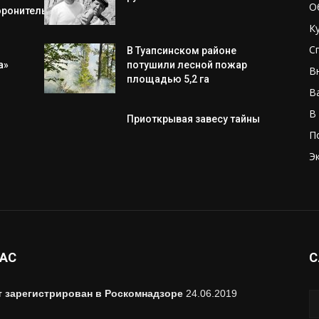
О
оронительной операции
К
С
В Туапсинском районе
а»
потушили лесной пожар
В
площадью 5,2 га
В
В
Приоткрывая завесу тайны
П
Э
НАС
С
т зарегистрирован в Роскомнадзоре
24.06.2019