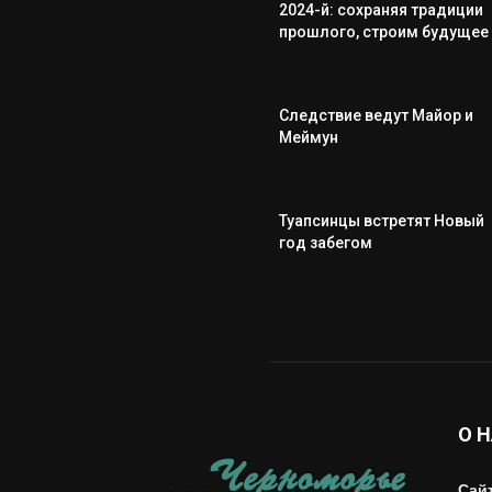
2024-й: сохраняя традиции
прошлого, строим будущее
Следствие ведут Майор и
Меймун
Туапсинцы встретят Новый
год забегом
О 
Сай