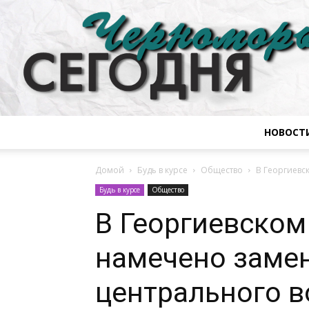
НОВОСТ
Домой
Будь в курсе
Общество
В Георгиевс
Будь в курсе
Общество
В Георгиевском
намечено замен
центрального 