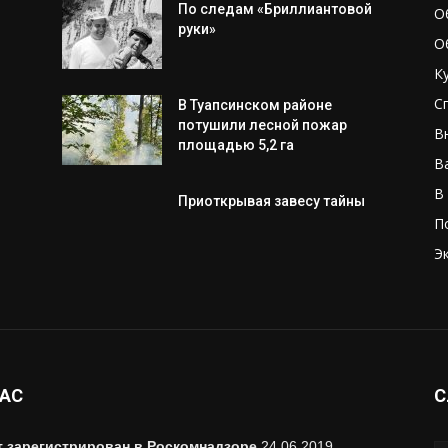
По следам «Бриллиантовой
О
руки»
О
К
С
В Туапсинском районе
потушили лесной пожар
В
площадью 5,2 га
В
В
Приоткрывая завесу тайны
П
Э
НАС
С
т зарегистрирован в Роскомнадзоре
24.06.2019