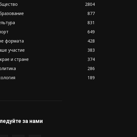
бщество
2804
бразование
877
ультура
831
порт
649
не формата
428
аше участие
383
 крае и стране
374
олитика
286
кология
189
ледуйте за нами