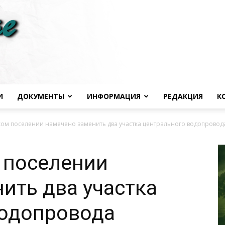
И
ДОКУМЕНТЫ
ИНФОРМАЦИЯ
РЕДАКЦИЯ
К
Черноморье
ком поселении намечено заменить два участка центрального водопровод
 поселении
ить два участка
сегодня
водопровода