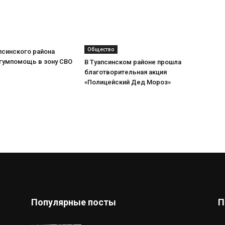
Общество
псинского района
 гумпомощь в зону СВО
В Туапсинском районе прошла
благотворительная акция
«Полицейский Дед Мороз»
Популярные посты
П