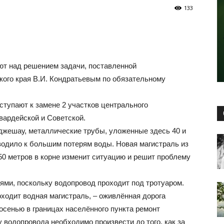
133
ют над решением задачи, поставленной
ого края В.И. Кондратьевым по обязательному
ступают к замене 2 участков центрального
вардейской и Советской.
оджешау, металлические трубы, уложенные здесь 40 и
водило к большим потерям воды. Новая магистраль из
0 метров в корне изменит ситуацию и решит проблему
ми, поскольку водопровод проходит под тротуаром.
оходит водная магистраль, – оживлённая дорога
 осенью в границах населённого пункта ремонт
у водопровода необходимо произвести до того, как за