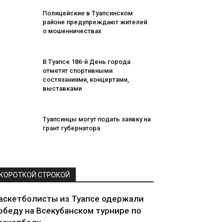
Полицейские в Туапсинском
районе предупреждают жителей
о мошенничествах
В Туапсе 186-й День города
отметят спортивными
состязаниями, концертами,
выставками
Туапсинцы могут подать заявку на
грант губернатора
КОРОТКОЙ СТРОКОЙ
аскетболисты из Туапсе одержали
обеду на Всекубанском турнире по