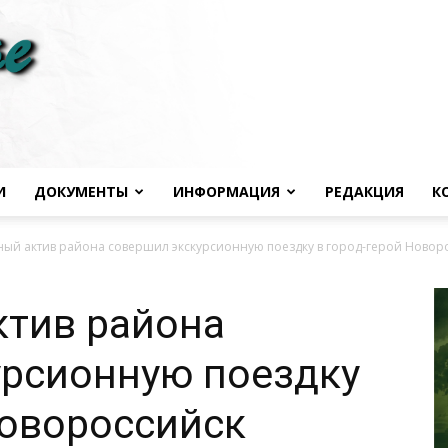
И
ДОКУМЕНТЫ
ИНФОРМАЦИЯ
РЕДАКЦИЯ
К
Черноморье
ый актив района совершил экскурсионную поездку в город-герой Новор
тив района
урсионную поездку
сегодня
Новороссийск