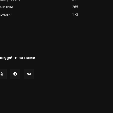
олитика
265
кология
173
ледуйте за нами