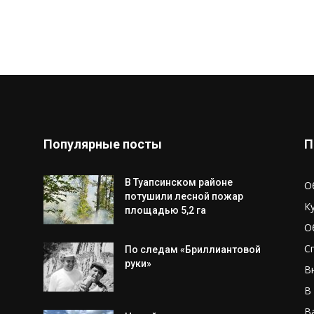
Популярные посты
П
В Туапсинском районе
О
потушили лесной пожар
К
площадью 5,2 га
О
С
По следам «Бриллиантовой
руки»
В
В
В