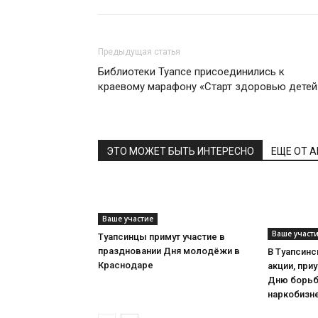
Предыдущая статья
Библиотеки Туапсе присоединились к
краевому марафону «Старт здоровью детей
ЭТО МОЖЕТ БЫТЬ ИНТЕРЕСНО
ЕЩЕ ОТ 
Ваше участие
Ваше участ
Туапсинцы примут участие в
праздновании Дня молодёжи в
В Туапсинс
Краснодаре
акции, при
Дню борьб
наркобизн