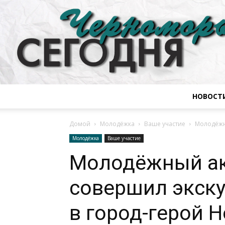
НОВОСТ
Домой
Молодёжка
Ваше участие
Молодёжн
Молодёжка
Ваше участие
Молодёжный ак
совершил экск
в город-герой 