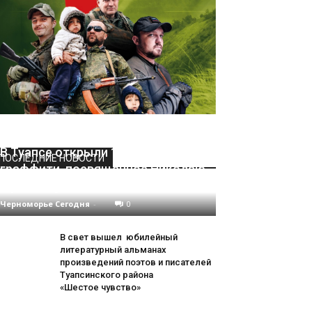
В Туапсе открыли 12-метровое
ПОСЛЕДНИЕ НОВОСТИ
граффити, посвящённое Николаю
Дроздову
Черноморье Сегодня
-
0
В свет вышел юбилейный
литературный альманах
произведений поэтов и писателей
Туапсинского района
«Шестое чувство»