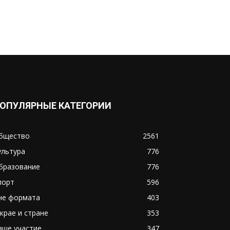
ОПУЛЯРНЫЕ КАТЕГОРИИ
бщество
2561
ультура
776
бразование
776
порт
596
не формата
403
 крае и стране
353
аше участие
347