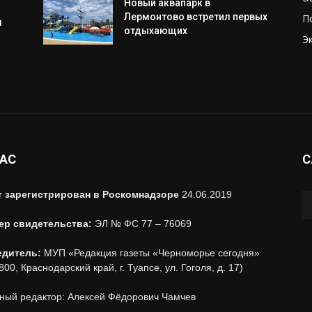
Новый аквапарк в
Лермонтово встретил первых
П
м
отдыхающих
Э
НАС
С
т зарегистрирован в Роскомнадзоре
24.06.2019
ер свидетельства:
ЭЛ № ФС 77 – 76069
едитель:
МУП «Редакция газеты «Черноморье сегодня»
800, Краснодарский край, г. Туапсе, ул. Гоголя, д. 17)
ный редактор: Алексей Фёдорович Чамчев