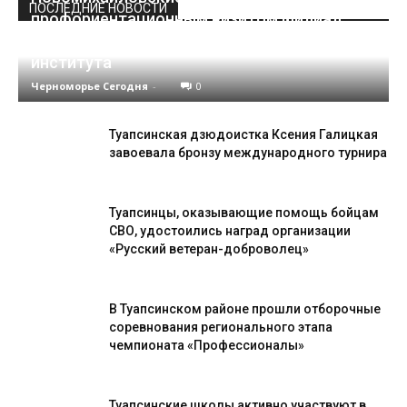
ПОСЛЕДНИЕ НОВОСТИ
профориентационным визитом филиал
Краснодарского кооперативного
института
Черноморье Сегодня
-
0
Туапсинская дзюдоистка Ксения Галицкая
завоевала бронзу международного турнира
Туапсинцы, оказывающие помощь бойцам
СВО, удостоились наград организации
«Русский ветеран-доброволец»
В Туапсинском районе прошли отборочные
соревнования регионального этапа
чемпионата «Профессионалы»
Туапсинские школы активно участвуют в