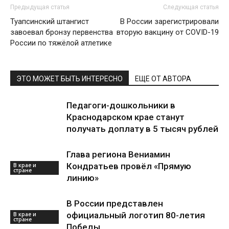
Предыдущая статья
Следующая статья
Туапсинский штангист
В России зарегистрировали
завоевал бронзу первенства
вторую вакцину от COVID-19
России по тяжёлой атлетике
ЭТО МОЖЕТ БЫТЬ ИНТЕРЕСНО
ЕЩЕ ОТ АВТОРА
Педагоги-дошкольники в
Краснодарском крае станут
получать доплату в 5 тысяч рублей
Глава региона Вениамин
Кондратьев провёл «Прямую
В крае и
стране
линию»
В России представлен
официальный логотип 80-летия
В крае и
стране
Победы