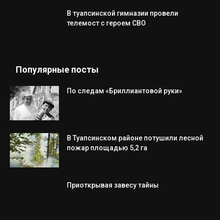
В туапсинской гимназии провели
телемост с героем СВО
Популярные посты
По следам «Бриллиантовой руки»
В Туапсинском районе потушили лесной
пожар площадью 5,2 га
Приоткрывая завесу тайны