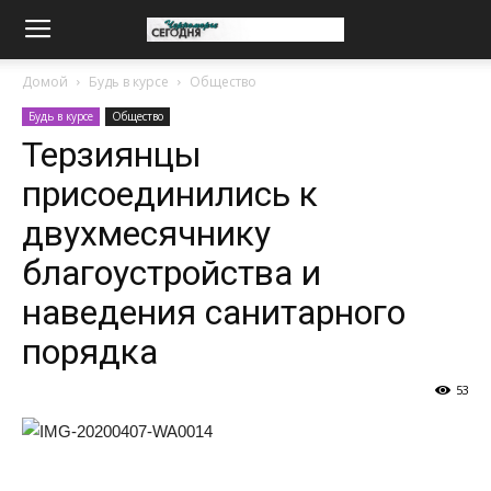
Домой
Будь в курсе
Общество
Будь в курсе
Общество
Терзиянцы
присоединились к
двухмесячнику
благоустройства и
наведения санитарного
порядка
53