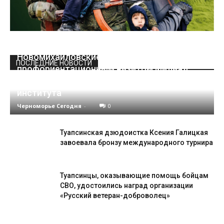
Новомихайловские школьники посетили с
ПОСЛЕДНИЕ НОВОСТИ
профориентационным визитом филиал
Краснодарского кооперативного
института
Черноморье Сегодня
-
0
Туапсинская дзюдоистка Ксения Галицкая
завоевала бронзу международного турнира
Туапсинцы, оказывающие помощь бойцам
СВО, удостоились наград организации
«Русский ветеран-доброволец»