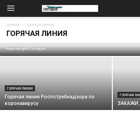
ГОРЯЧАЯ ЛИНИЯ
Горячая линия по стимулирующим
Домой
Горячая линия
выплатам медикам за работу с
ГОРЯЧАЯ ЛИНИЯ
больными COVID-19
Черноморье Сегодня
-
ГОРЯЧАЯ ЛИНИЯ
ГОРЯЧАЯ ЛИ
Горячая линия Роспотребнадзора по
коронавирусу
ЗАКАЖИ