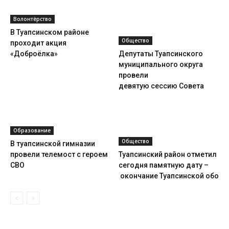
Волонтёрство
В Туапсинском районе
Общество
проходит акция
«Доброёлка»
Депутаты Туапсинского
муниципального округа
провели
девятую сессию Совета
Образование
Общество
В туапсинской гимназии
провели телемост с героем
Туапсинский район отметил
СВО
сегодня памятную дату –
окончание Туапсинской оборо