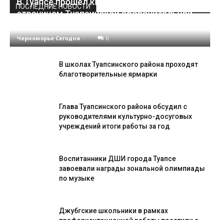
В Туапсе прошёл кинолекторий «По
ПОСЛЕДНИЕ НОВОСТИ
страницам Туапсинской оборонительной
операции»
Черноморье Сегодня
-
0
В школах Туапсинского района проходят
благотворительные ярмарки
Глава Туапсинского района обсудил с
руководителями культурно-досуговых
учреждений итоги работы за год
Воспитанники ДШИ города Туапсе
завоевали награды зональной олимпиады
по музыке
Джубгские школьники в рамках